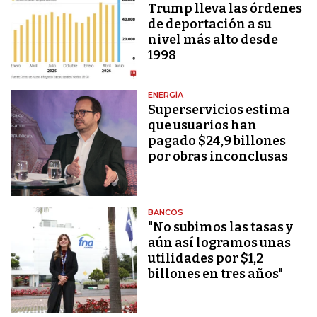
Trump lleva las órdenes
de deportación a su
nivel más alto desde
1998
ENERGÍA
Superservicios estima
que usuarios han
pagado $24,9 billones
por obras inconclusas
BANCOS
"No subimos las tasas y
aún así logramos unas
utilidades por $1,2
billones en tres años"