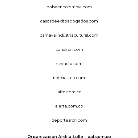
bolsaencolombia.com
casosdeexitoabogados.com
carnavalindustriacultural.com
canalrcn.com
rcnradio.com
noticiasrcn.com
lafm.com.co
alerta.com.co
deportesrcn.com
Organización Ardila Lülle - oal.com.co