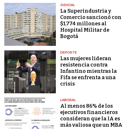
JUDICIAL
La Superindustria y
Comercio sancionó con
$1.774 millones al
Hospital Militar de
Bogotá
DEPORTE
Las mujeres lideran
resistencia contra
Infantino mientras la
Fifa se enfrenta a una
crisis
LABORAL
Al menos 86% de los
ejecutivos financieros
consideran que la IA es
más valiosa que un MBA