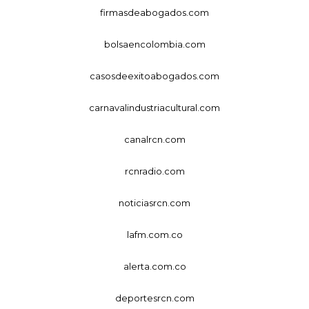
firmasdeabogados.com
bolsaencolombia.com
casosdeexitoabogados.com
carnavalindustriacultural.com
canalrcn.com
rcnradio.com
noticiasrcn.com
lafm.com.co
alerta.com.co
deportesrcn.com