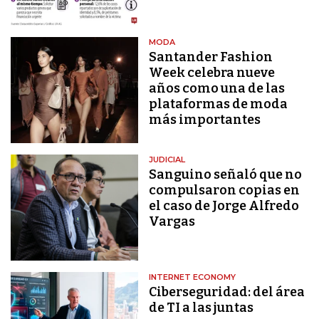
MODA
Santander Fashion
Week celebra nueve
años como una de las
plataformas de moda
más importantes
JUDICIAL
Sanguino señaló que no
compulsaron copias en
el caso de Jorge Alfredo
Vargas
INTERNET ECONOMY
Ciberseguridad: del área
de TI a las juntas