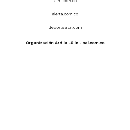
lafm.com.co
alerta.com.co
deportesrcn.com
Organización Ardila Lülle - oal.com.co