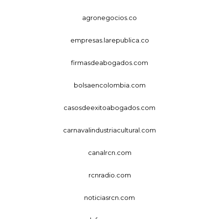
agronegocios.co
empresas.larepublica.co
firmasdeabogados.com
bolsaencolombia.com
casosdeexitoabogados.com
carnavalindustriacultural.com
canalrcn.com
rcnradio.com
noticiasrcn.com