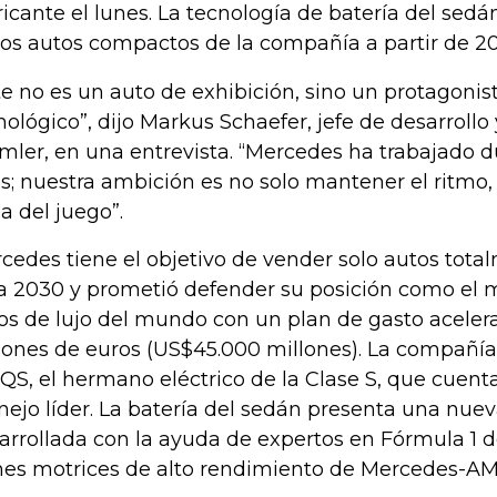
ricante el lunes. La tecnología de batería del se
los autos compactos de la compañía a partir de 2
te no es un auto de exhibición, sino un protagonist
nológico”, dijo Markus Schaefer, jefe de desarrollo
mler, en una entrevista. “Mercedes ha trabajado d
s; nuestra ambición es no solo mantener el ritmo, 
a del juego”.
cedes tiene el objetivo de vender solo autos total
a 2030 y prometió defender su posición como el 
os de lujo del mundo con un plan de gasto acele
lones de euros (US$45.000 millones). La compañía
EQS, el hermano eléctrico de la Clase S, que cuen
ejo líder. La batería del sedán presenta una nue
arrollada con la ayuda de expertos en Fórmula 1 de
nes motrices de alto rendimiento de Mercedes-AM