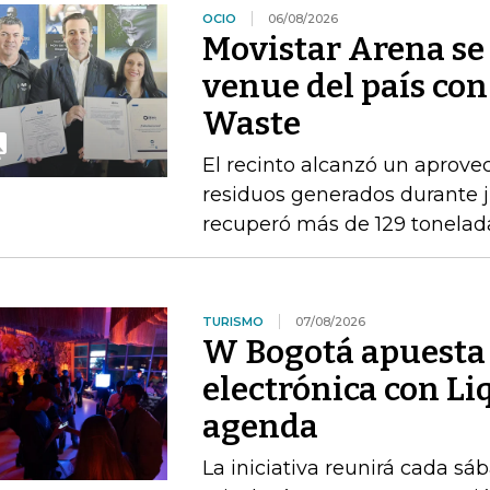
OCIO
06/08/2026
Movistar Arena se 
venue del país con
Waste
El recinto alcanzó un aprove
residuos generados durante ju
recuperó más de 129 tonelad
TURISMO
07/08/2026
W Bogotá apuesta 
electrónica con Li
agenda
La iniciativa reunirá cada s