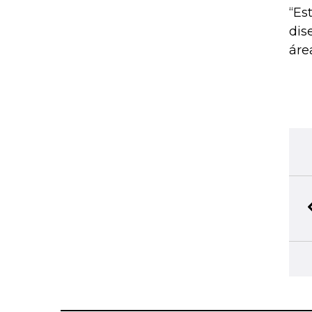
“Es
dis
áre