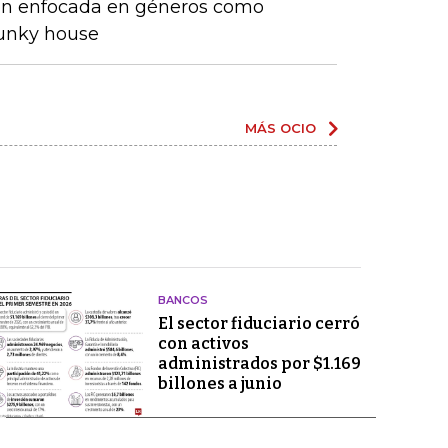
ón enfocada en géneros como
funky house
MÁS OCIO
BANCOS
El sector fiduciario cerró
con activos
administrados por $1.169
billones a junio