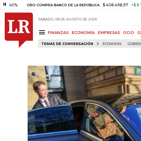
0%
$ 408.498,97
+$ 8.753,81
ORO COMPRA BANCO DE LA REPÚBLICA
SÁBADO, 08 DE AGOSTO DE 2026
FINANZAS
ECONOMÍA
EMPRESAS
OCIO
G
TEMAS DE CONVERSACIÓN
ECONOMÍA
GOBIE