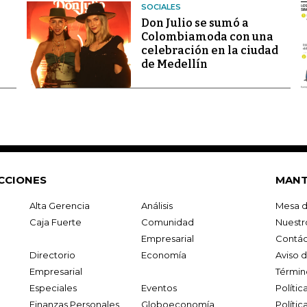
SOCIALES
Don Julio se sumó a
Colombiamoda con una
celebración en la ciudad
de Medellín
CCIONES
MANT
Alta Gerencia
Análisis
Mesa d
Caja Fuerte
Comunidad
Nuestr
Empresarial
Contác
Directorio
Economía
Aviso 
Empresarial
Términ
Especiales
Eventos
Políti
Finanzas Personales
Globoeconomía
Polític