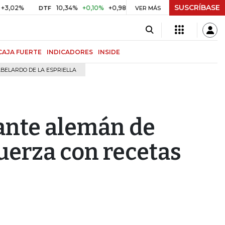
SUSCRÍBASE
10,34%
+0,10%
+0,98%
$ 416,96
+$ 0,05
+0,01%
DTF
UVR
VER MÁS
CAJA FUERTE
INDICADORES
INSIDE
BELARDO DE LA ESPRIELLA
cante alemán de
fuerza con recetas