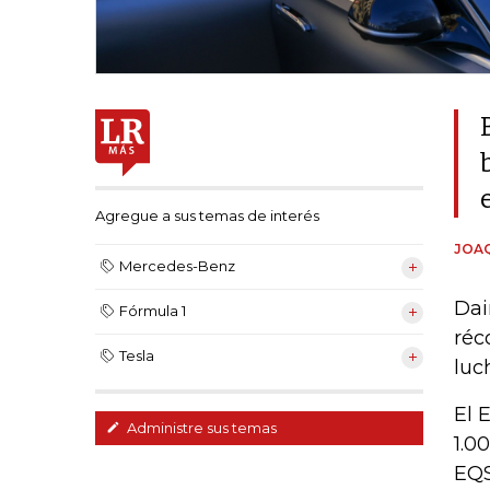
Agregue a sus temas de interés
JOAQ
Mercedes-Benz
Dai
Fórmula 1
réc
Tesla
luc
El 
Administre sus temas
1.0
EQS