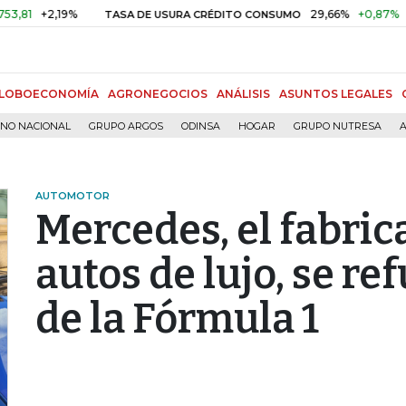
+2,19%
29,66%
+0,87%
+3,02%
TASA DE USURA CRÉDITO CONSUMO
LOBOECONOMÍA
AGRONEGOCIOS
ANÁLISIS
ASUNTOS LEGALES
RNO NACIONAL
GRUPO ARGOS
ODINSA
HOGAR
GRUPO NUTRESA
A
AUTOMOTOR
Mercedes, el fabri
autos de lujo, se re
de la Fórmula 1