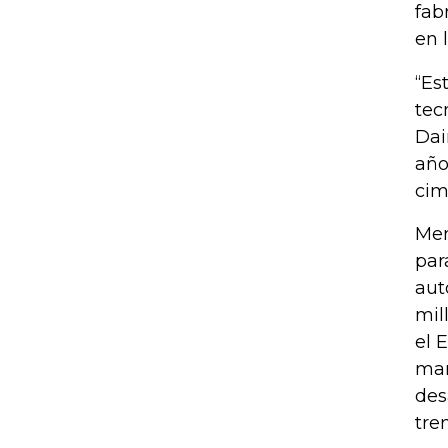
fab
en 
“Es
tec
Dai
año
cim
Mer
par
aut
mil
el 
man
des
tre