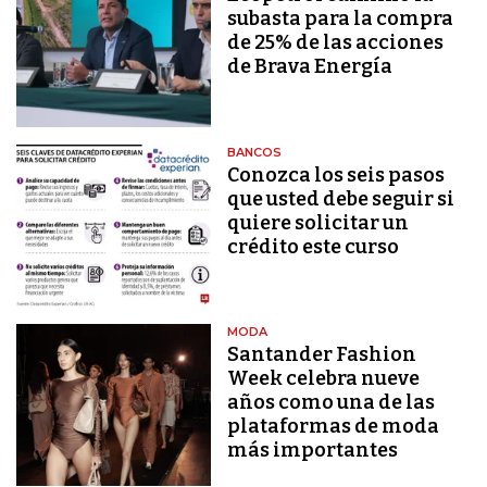
subasta para la compra
de 25% de las acciones
de Brava Energía
BANCOS
Conozca los seis pasos
que usted debe seguir si
quiere solicitar un
crédito este curso
MODA
Santander Fashion
Week celebra nueve
años como una de las
plataformas de moda
más importantes