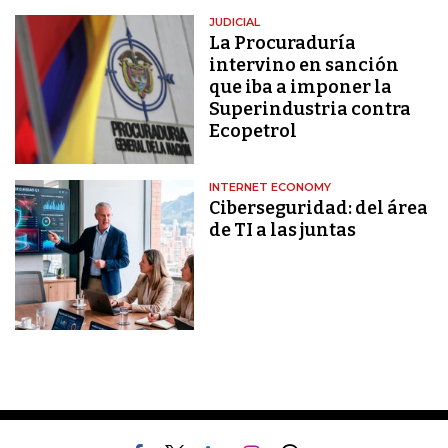
JUDICIAL
La Procuraduría
intervino en sanción
que iba a imponer la
Superindustria contra
Ecopetrol
INTERNET ECONOMY
Ciberseguridad: del área
de TI a las juntas