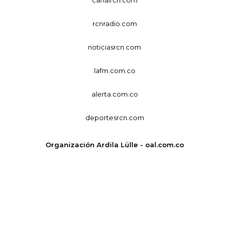
rcnradio.com
noticiasrcn.com
lafm.com.co
alerta.com.co
deportesrcn.com
Organización Ardila Lülle - oal.com.co