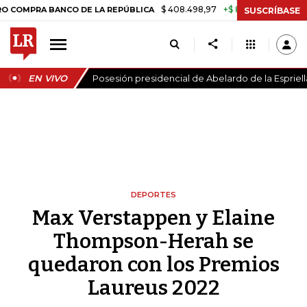
$ 408.498,97
+$ 8.753,81
+2,19%
 BANCO DE LA REPÚBLICA
TASA 
SUSCRÍBASE
EN VIVO
Posesión presidencial de Abelardo de la Espriell
DEPORTES
Max Verstappen y Elaine
Thompson-Herah se
quedaron con los Premios
Laureus 2022