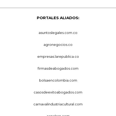
PORTALES ALIADOS:
asuntoslegales.com.co
agronegocios.co
empresas.larepublica.co
firmasdeabogados.com
bolsaencolombia.com
casosdeexitoabogados.com
carnavalindustriacultural.com
canalrcn.com