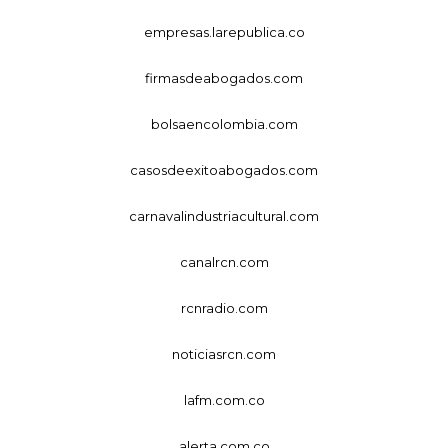
empresas.larepublica.co
firmasdeabogados.com
bolsaencolombia.com
casosdeexitoabogados.com
carnavalindustriacultural.com
canalrcn.com
rcnradio.com
noticiasrcn.com
lafm.com.co
alerta.com.co