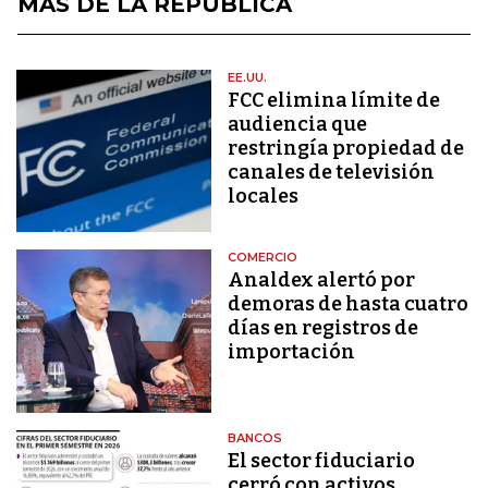
MÁS DE LA REPÚBLICA
EE.UU.
FCC elimina límite de
audiencia que
restringía propiedad de
canales de televisión
locales
COMERCIO
Analdex alertó por
demoras de hasta cuatro
días en registros de
importación
BANCOS
El sector fiduciario
cerró con activos