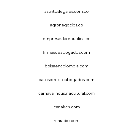
asuntoslegales.com.co
agronegocios.co
empresas.larepublica.co
firmasdeabogados.com
bolsaencolombia.com
casosdeexitoabogados.com
carnavalindustriacultural.com
canalrcn.com
rcnradio.com