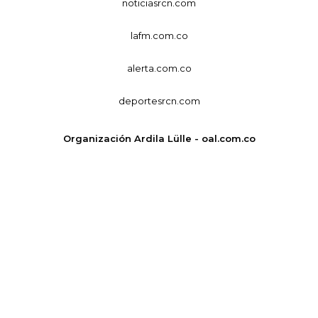
noticiasrcn.com
lafm.com.co
alerta.com.co
deportesrcn.com
Organización Ardila Lülle - oal.com.co