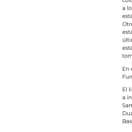
col
a l
est
Otr
est
últ
est
tom
En 
Fun
El 
a i
Sam
Duz
Bas