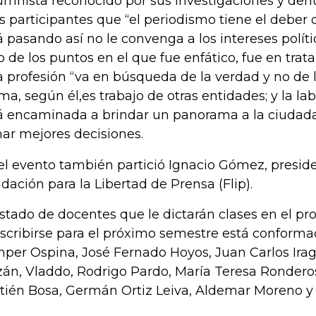
umnista reconocido por sus investigaciones y denu
os participantes que “el periodismo tiene el deber
á pasando así no le convenga a los intereses polí
o de los puntos en el que fue enfático, fue en trat
a profesión “va en búsqueda de la verdad y no de la
ima, según él,es trabajo de otras entidades; y la l
á encaminada a brindar un panorama a la ciudad
ar mejores decisiones.
el evento también partició Ignacio Gómez, preside
dación para la Libertad de Prensa (Flip).
listado de docentes que le dictarán clases en el p
nscribirse para el próximo semestre está conforma
per Ospina, José Fernado Hoyos, Juan Carlos Irag
án, Vladdo, Rodrigo Pardo, María Teresa Ronderos
tién Bosa, Germán Ortiz Leiva, Aldemar Moreno y