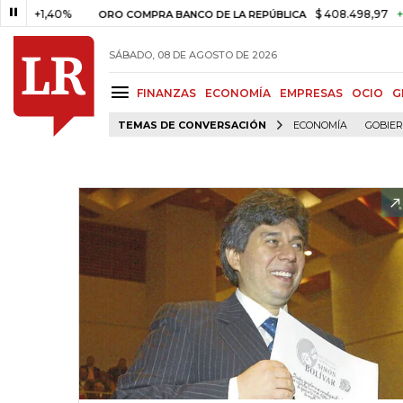
1,40%
$ 408.498,97
+$ 8.753
ORO COMPRA BANCO DE LA REPÚBLICA
SÁBADO, 08 DE AGOSTO DE 2026
FINANZAS
ECONOMÍA
EMPRESAS
OCIO
G
TEMAS DE CONVERSACIÓN
ECONOMÍA
GOBIE