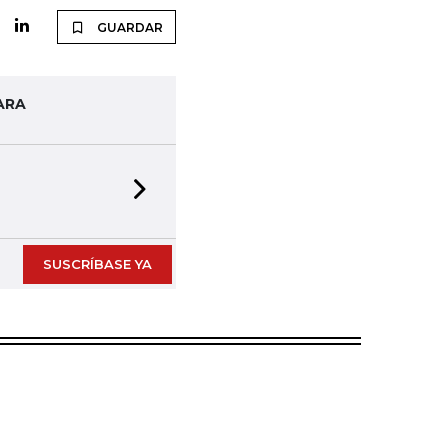
GUARDAR
ARA
Next slide
SUSCRÍBASE YA