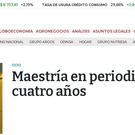
,81
+2,19%
29,66%
+0,87%
+3
TASA DE USURA CRÉDITO CONSUMO
LOBOECONOMÍA
AGRONEGOCIOS
ANÁLISIS
ASUNTOS LEGALES
RNO NACIONAL
GRUPO ARGOS
ODINSA
HOGAR
GRUPO NUTRESA
A
OCIO
Maestría en period
cuatro años