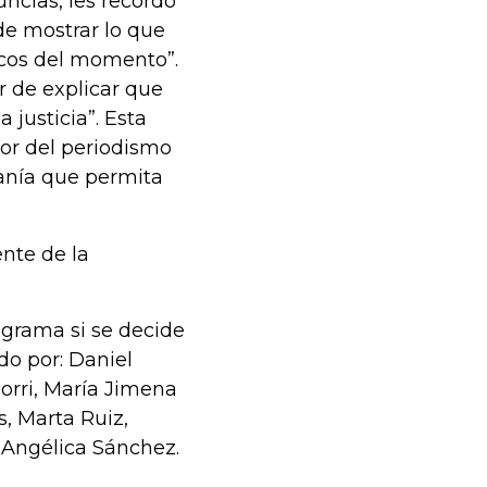
ncias, les recordó
 de mostrar lo que
ticos del momento”.
ar de explicar que
 justicia”. Esta
abor del periodismo
anía que permita
nte de la
rograma si se decide
do por: Daniel
orri, María Jimena
, Marta Ruiz,
 Angélica Sánchez.