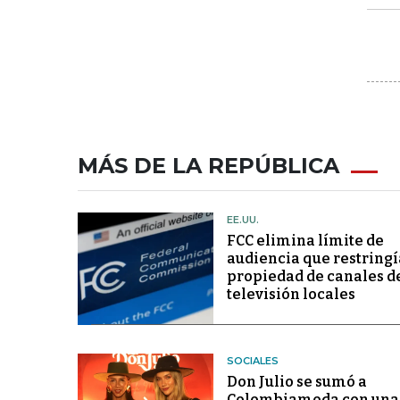
MÁS DE LA REPÚBLICA
EE.UU.
FCC elimina límite de
audiencia que restringí
propiedad de canales d
televisión locales
SOCIALES
Don Julio se sumó a
Colombiamoda con una