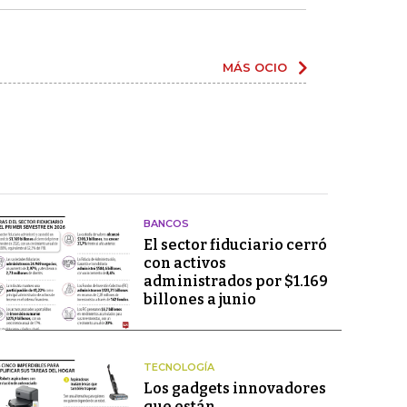
MÁS OCIO
BANCOS
El sector fiduciario cerró
con activos
administrados por $1.169
billones a junio
TECNOLOGÍA
Los gadgets innovadores
que están