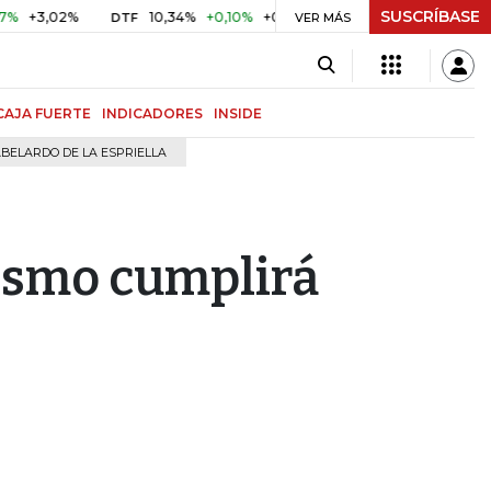
SUSCRÍBASE
,02%
10,34%
+0,10%
+0,98%
$ 416,96
+$ 0,05
+0,0
DTF
UVR
VER MÁS
CAJA FUERTE
INDICADORES
INSIDE
BELARDO DE LA ESPRIELLA
ismo cumplirá