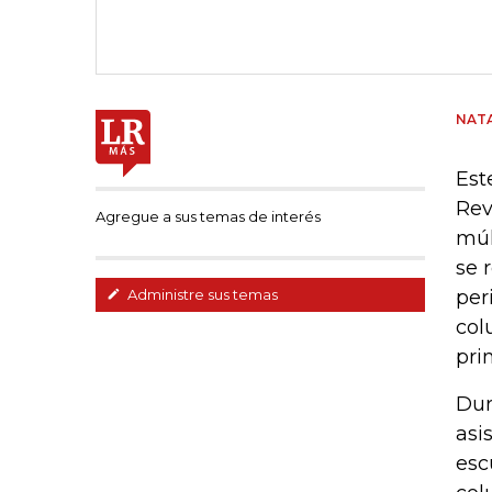
NATA
Est
Rev
Agregue a sus temas de interés
múl
se 
per
Administre sus temas
col
pri
Dur
asi
esc