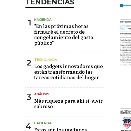
TENDENCIAS
1
HACIENDA
"En las próximas horas
firmaré el decreto de
congelamiento del gasto
público"
2
TECNOLOGÍA
Los gadgets innovadores que
están transformando las
tareas cotidianas del hogar
3
ANÁLISIS
Más riqueza para ahí sí, vivir
sabroso
4
HACIENDA
Estos son los invitados