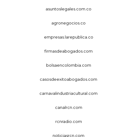
asuntoslegales.com.co
agronegocios.co
empresas.larepublica.co
firmasdeabogados.com
bolsaencolombia.com
casosdeexitoabogados.com
carnavalindustriacultural.com
canalrcn.com
rcnradio.com
noticiasrcn.com