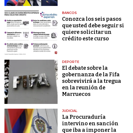
BANCOS
Conozca los seis pasos
que usted debe seguir si
quiere solicitar un
crédito este curso
DEPORTE
El debate sobre la
gobernanza de la Fifa
sobrevivirá a la tregua
en la reunión de
Marruecos
JUDICIAL
La Procuraduría
intervino en sanción
que iba a imponer la