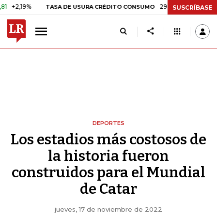
29,66%
+0,87%
+3,02%
TASA DE USURA CRÉDITO CONSUMO
DTF
SUSCRÍBASE
DEPORTES
Los estadios más costosos de
la historia fueron
construidos para el Mundial
de Catar
jueves, 17 de noviembre de 2022