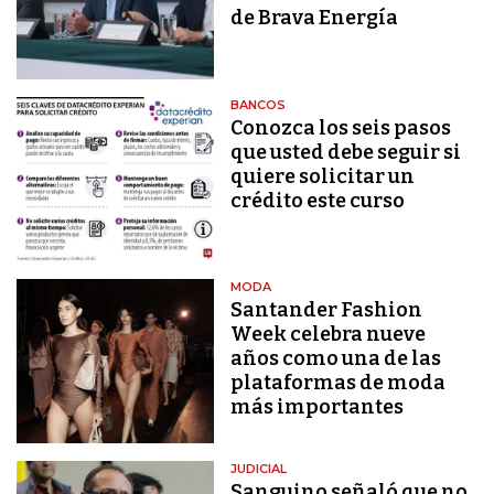
de Brava Energía
BANCOS
Conozca los seis pasos
que usted debe seguir si
quiere solicitar un
crédito este curso
MODA
Santander Fashion
Week celebra nueve
años como una de las
plataformas de moda
más importantes
JUDICIAL
Sanguino señaló que no