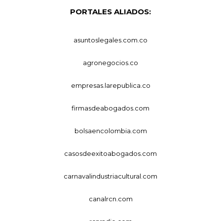
PORTALES ALIADOS:
asuntoslegales.com.co
agronegocios.co
empresas.larepublica.co
firmasdeabogados.com
bolsaencolombia.com
casosdeexitoabogados.com
carnavalindustriacultural.com
canalrcn.com