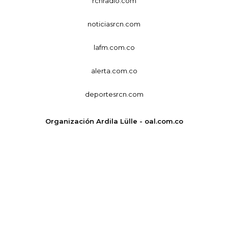
rcnradio.com
noticiasrcn.com
lafm.com.co
alerta.com.co
deportesrcn.com
Organización Ardila Lülle - oal.com.co