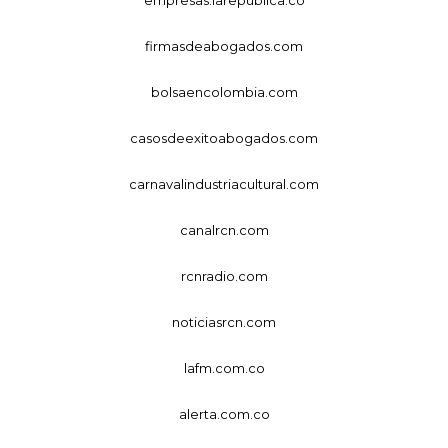
firmasdeabogados.com
bolsaencolombia.com
casosdeexitoabogados.com
carnavalindustriacultural.com
canalrcn.com
rcnradio.com
noticiasrcn.com
lafm.com.co
alerta.com.co