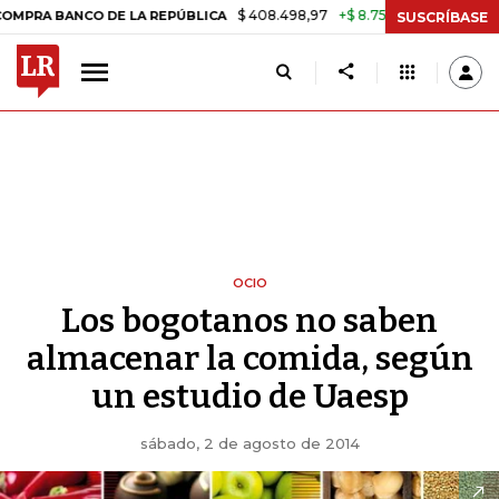
$ 408.498,97
+$ 8.753,81
+2,19%
ANCO DE LA REPÚBLICA
TASA D
SUSCRÍBASE
OCIO
Los bogotanos no saben
almacenar la comida, según
un estudio de Uaesp
sábado, 2 de agosto de 2014