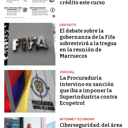
crédito este curso
DEPORTE
El debate sobre la
gobernanza de la Fifa
sobrevivirá a la tregua
en la reunión de
Marruecos
JUDICIAL
La Procuraduría
intervino en sanción
que iba a imponer la
Superindustria contra
Ecopetrol
INTERNET ECONOMY
Ciberseguridad: del área