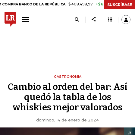
$ 408.498,97
+$ 8.753,81
+2,19%
ANCO DE LA REPÚBLICA
TASA DE
SUSCRÍBASE
GASTRONOMÍA
Cambio al orden del bar: Así
quedó la tabla de los
whiskies mejor valorados
domingo, 14 de enero de 2024