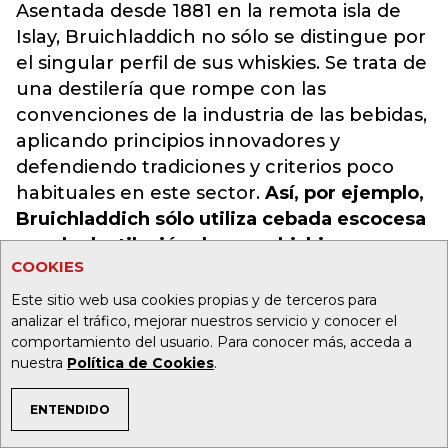
Asentada desde 1881 en la remota isla de
Islay, Bruichladdich no sólo se distingue por
el singular perfil de sus whiskies. Se trata de
una destilería que rompe con las
convenciones de la industria de las bebidas,
aplicando principios innovadores y
defendiendo tradiciones y criterios poco
habituales en este sector.
Así, por ejemplo,
Bruichladdich sólo utiliza cebada escocesa
para la destilación de sus whiskies,
COOKIES
trabajando con 19 agricultores de la isla,
para salvaguardar a los productores de
Este sitio web usa cookies propias y de terceros para
analizar el tráfico, mejorar nuestros servicio y conocer el
proximidad pero también para ser
comportamiento del usuario. Para conocer más, acceda a
coherente con el principio del origen de
nuestra
Política de Cookies
.
sus whiskies
. En este caso, un single malt
de imponente carácter ahumado y salino,
ENTENDIDO
que define con precisión la identidad de
TEMAS DE INTERÉS