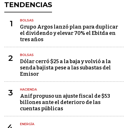
TENDENCIAS
BOLSAS
1
Grupo Argos lanzó plan para duplicar
el dividendo y elevar 70% el Ebitda en
tres años
BOLSAS
2
Dólar cerró $25 a la baja y volvió a la
senda bajista pese a las subastas del
Emisor
HACIENDA
3
Anif propuso un ajuste fiscal de $53
billones ante el deterioro de las
cuentas públicas
ENERGÍA
4