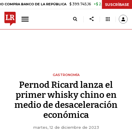
$ 399.745,16
+$ 2.295,71
+0,58%
BANCO DE LA REPÚBLICA
TASA D
SUSCRÍBASE
GASTRONOMÍA
Pernod Ricard lanza el
primer whisky chino en
medio de desaceleración
económica
martes, 12 de diciembre de 2023