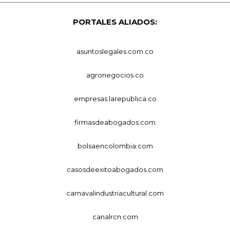
PORTALES ALIADOS:
asuntoslegales.com.co
agronegocios.co
empresas.larepublica.co
firmasdeabogados.com
bolsaencolombia.com
casosdeexitoabogados.com
carnavalindustriacultural.com
canalrcn.com