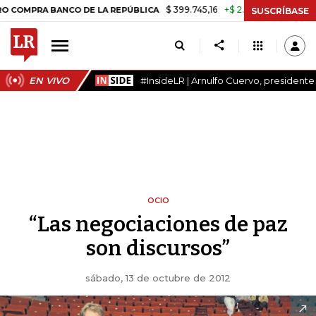
$ 399.745,16
+$ 2.295,71
+0,58%
BANCO DE LA REPÚBLICA
TASA D
SUSCRÍBASE
EN VIVO
#InsideLR | Arnulfo Cuervo, president
OCIO
“Las negociaciones de paz
son discursos”
sábado, 13 de octubre de 2012