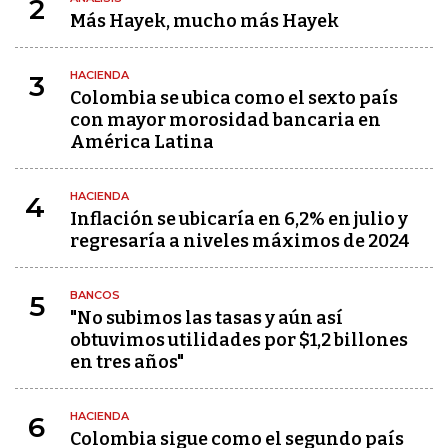
2
Más Hayek, mucho más Hayek
HACIENDA
3
Colombia se ubica como el sexto país
con mayor morosidad bancaria en
América Latina
HACIENDA
4
Inflación se ubicaría en 6,2% en julio y
regresaría a niveles máximos de 2024
BANCOS
5
"No subimos las tasas y aún así
obtuvimos utilidades por $1,2 billones
en tres años"
HACIENDA
6
Colombia sigue como el segundo país