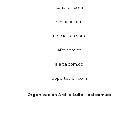
canalrcn.com
rcnradio.com
noticiasrcn.com
lafm.com.co
alerta.com.co
deportesrcn.com
Organización Ardila Lülle - oal.com.co