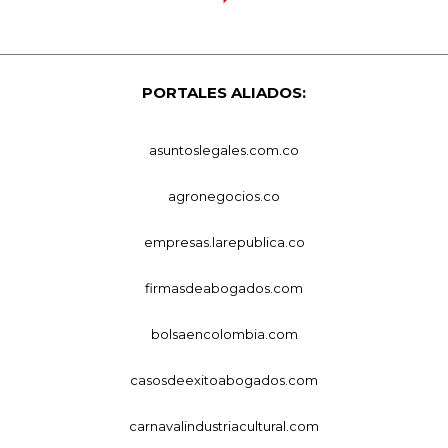
PORTALES ALIADOS:
asuntoslegales.com.co
agronegocios.co
empresas.larepublica.co
firmasdeabogados.com
bolsaencolombia.com
casosdeexitoabogados.com
carnavalindustriacultural.com