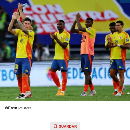
Foto:
Reuters
GUARDAR