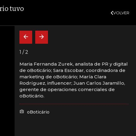
SUSCRÍBASE
3,02%
10,34%
+0,10%
+0,98%
$ 416,96
+$ 0,05
+0,
DTF
VER MÁS
UVR
rio tuvo
VOLVER
CAJA FUERTE
INDICADORES
INSIDE
BELARDO DE LA ESPRIELLA
1
/
2
Maria Fernanda Zurek, analista de PR y digital
de oBoticário; Sara Escobar, coordinadora de
de cosmética y
marketing de oBoticário; María Clara
Rodríguez, influencer; Juan Carlos Jaramillo,
uvo un coctel con
gerente de operaciones comerciales de
oBoticário.
oBoticário