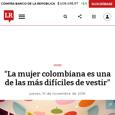
$ 408.498,97
+$ 8.753,81
+2,19%
ANCO DE LA REPÚBLICA
TASA D
SUSCRÍBASE
OCIO
“La mujer colombiana es una
de las más difíciles de vestir”
jueves, 10 de noviembre de 2016