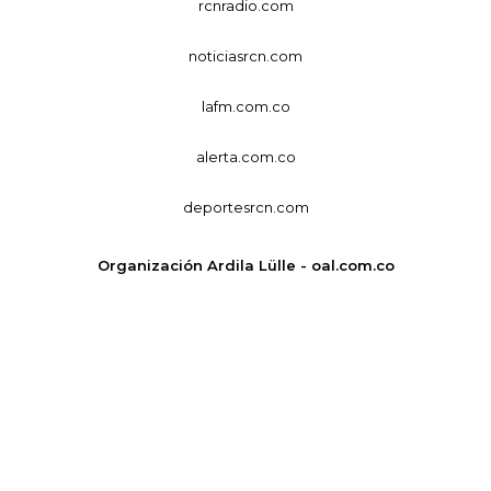
rcnradio.com
noticiasrcn.com
lafm.com.co
alerta.com.co
deportesrcn.com
Organización Ardila Lülle - oal.com.co