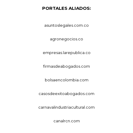
PORTALES ALIADOS:
asuntoslegales.com.co
agronegocios.co
empresas.larepublica.co
firmasdeabogados.com
bolsaencolombia.com
casosdeexitoabogados.com
carnavalindustriacultural.com
canalrcn.com