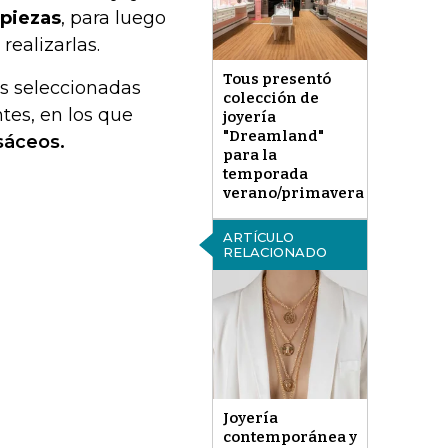
 piezas
, para luego
realizarlas.
Tous presentó
es seleccionadas
colección de
tes, en los que
joyería
"Dreamland"
sáceos.
para la
temporada
verano/primavera
ARTÍCULO
RELACIONADO
Joyería
contemporánea y