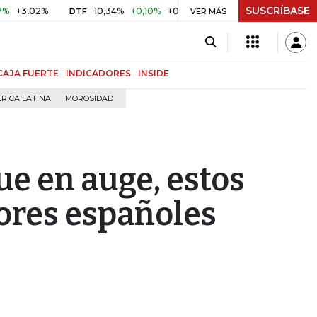
SUSCRÍBASE
2%
10,34%
+0,10%
+0,98%
$ 416,91
+$ 0,05
+0,01%
DTF
UVR
VER MÁS
CAJA FUERTE
INDICADORES
INSIDE
RICA LATINA
MOROSIDAD
ue en auge, estos
ores españoles