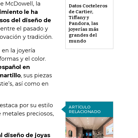
ie McDowell, la
Datos Cocteleros
imiento le ha
de Cartier,
Tiffany y
osos del diseño de
Pandora, las
entre el pasado y
joyerías más
grandes del
vación y tradición.
mundo
en la joyería
ormas y el color.
español en
martillo
, sus piezas
tie’s, así como en
destaca por su estilo
ARTÍCULO
RELACIONADO
e metales preciosos,
l diseño de joyas