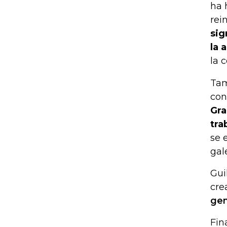
ha 
rei
sig
la a
la 
Tam
con
Gra
tra
se 
gal
Gui
cre
gem
Fin