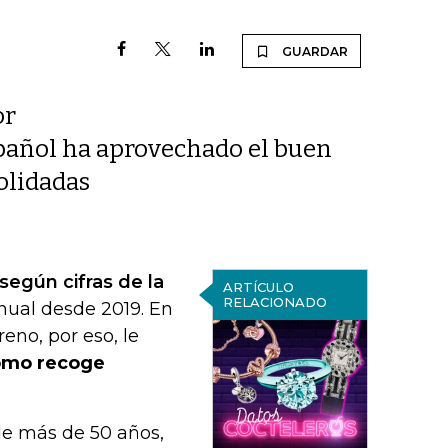
GUARDAR
or
español ha aprovechado el buen
olidadas
según cifras de la
ARTÍCULO
RELACIONADO
ual desde 2019. En
eno, por eso, le
omo recoge
 de más de 50 años,