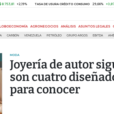
1
+2,19%
29,66%
+0,87%
+3,0
TASA DE USURA CRÉDITO CONSUMO
LOBOECONOMÍA
AGRONEGOCIOS
ANÁLISIS
ASUNTOS LEGALES
ÍA
CARBÓN
VENEZUELA
PETRÓLEO
GRUPO ARGOS
EBITDA
AMÉ
MODA
Joyería de autor sig
son cuatro diseñad
para conocer