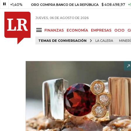
,40%
$ 408.498,97
+$ 8.753,8
ORO COMPRA BANCO DE LA REPÚBLICA
JUEVES, 06 DE AGOSTO DE 2026
FINANZAS
ECONOMÍA
EMPRESAS
OCIO
G
TEMAS DE CONVERSACIÓN
LA CALERA
MINER