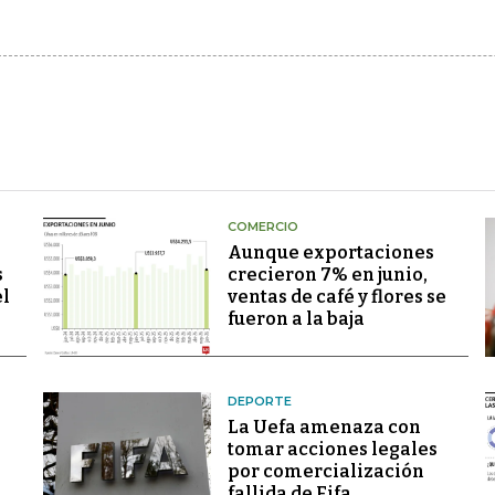
COMERCIO
Aunque exportaciones
s
crecieron 7% en junio,
el
ventas de café y flores se
fueron a la baja
DEPORTE
La Uefa amenaza con
tomar acciones legales
por comercialización
fallida de Fifa