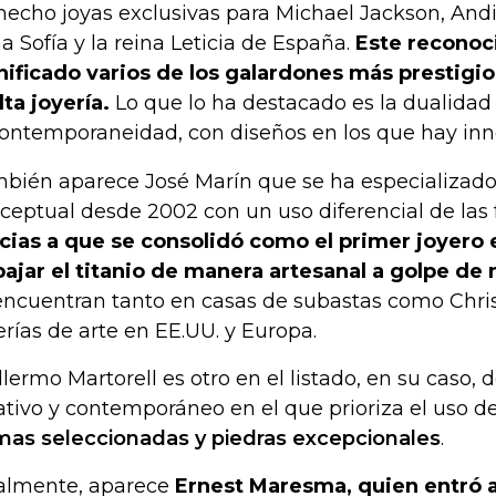
hecho joyas exclusivas para Michael Jackson, And
na Sofía y la reina Leticia de España.
Este reconoc
nificado varios de los galardones más prestigi
lta joyería.
Lo que lo ha destacado es la dualidad 
contemporaneidad, con diseños en los que hay inno
bién aparece José Marín que se ha especializado 
ceptual desde 2002 con un uso diferencial de las f
cias a que se consolidó como el primer joyero 
bajar el titanio de manera artesanal a golpe de 
encuentran tanto en casas de subastas como Chris
erías de arte en EE.UU. y Europa.
llermo Martorell es otro en el listado, en su caso, 
ativo y contemporáneo en el que prioriza el uso d
as seleccionadas y piedras excepcionales
.
almente, aparece
Ernest Maresma, quien entró a