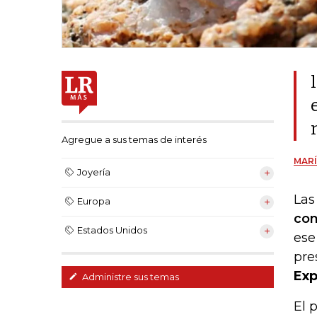
Agregue a sus temas de interés
MARÍ
Joyería
Las
Europa
con
Estados Unidos
ese
pre
Exp
Administre sus temas
El 