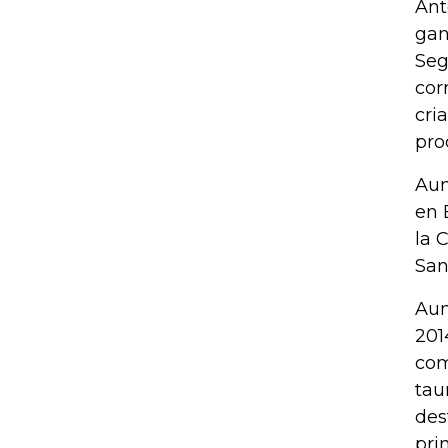
Ant
gan
Seg
cor
cri
pro
Aun
en 
la 
San
Aun
201
com
tau
des
pri