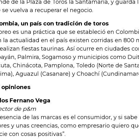
nde de la Plaza de Toros la Santamaría, y guarda 
 se vuelva a recuperar el negocio.
ombia, un país con tradición de toros
toreo es una práctica que se estableció en Colombi
n la actualidad en el país existen corridas en 800
realizan fiestas taurinas. Así ocurre en ciudades 
ayán, Palmira, Sogamoso y municipios como Dui
uta, Chinácota, Pamplona, Toledo (Norte de Santa
lima), Aguazul (Casanare) y Choachí (Cundinamarc
 opiniones
los Fernano Vega
ector de p&m
 esencia de las marcas es el consumidor, y si sabe
ores y unas creencias, como empresario quiero qu
cie con cosas positivas”.