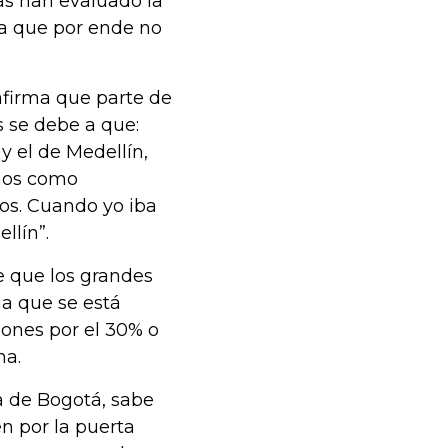
as han evaluado la
ía que por ende no
afirma que parte de
s se debe a que:
y el de Medellín,
inos como
cos. Cuando yo iba
llín”.
e que los grandes
ia que se está
ones por el 30% o
na.
a de Bogotá, sabe
en por la puerta