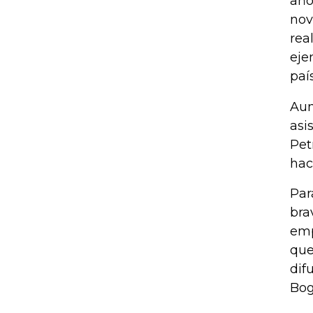
año
nov
rea
eje
paí
Aun
asi
Pet
hac
Par
bra
emp
que
dif
Bog