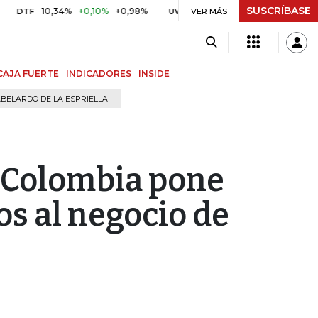
SUSCRÍBASE
10,34%
+0,10%
+0,98%
$ 416,91
+$ 0,05
+0,01%
F
UVR
VER MÁS
BITCO
CAJA FUERTE
INDICADORES
INSIDE
BELARDO DE LA ESPRIELLA
n Colombia pone
os al negocio de