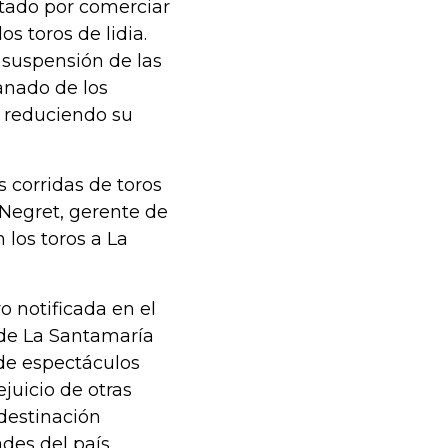
ptado por comerciar
s toros de lidia.
 suspensión de las
anado de los
á reduciendo su
s corridas de toros
Negret, gerente de
 los toros a La
o notificada en el
 de La Santamaría
de espectáculos
ejuicio de otras
 destinación
des del país.