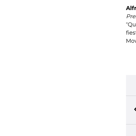
Alf
Pre
“Qu
fie
Mov