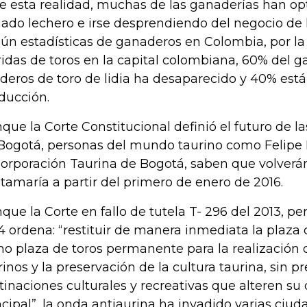
e esta realidad, muchas de las ganaderías han o
ado lechero e irse desprendiendo del negocio de lo
ún estadísticas de ganaderos en Colombia, por la
ridas de toros en la capital colombiana, 60% del g
aderos de toro de lidia ha desaparecido y 40% est
ducción.
que la Corte Constitucional definió el futuro de la
Bogotá, personas del mundo taurino como Felipe 
Corporación Taurina de Bogotá, saben que volverán
tamaría a partir del primero de enero de 2016.
que la Corte en fallo de tutela T- 296 del 2013, per
4 ordena: “restituir de manera inmediata la plaza
o plaza de toros permanente para la realización 
rinos y la preservación de la cultura taurina, sin pr
tinaciones culturales y recreativas que alteren su
ncipal”, la onda antiaurina ha invadido varias ciuda