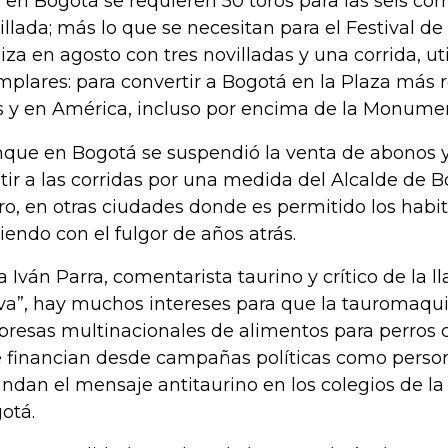
 en Bogotá se requieren 50 toros para las seis cor
illada; más lo que se necesitan para el Festival d
liza en agosto con tres novilladas y una corrida, u
mplares: para convertir a Bogotá en la Plaza más 
s y en América, incluso por encima de la Monumen
que en Bogotá se suspendió la venta de abonos y
stir a las corridas por una medida del Alcalde de 
ro, en otras ciudades donde es permitido los habit
iendo con el fulgor de años atrás.
a Iván Parra, comentarista taurino y crítico de la l
va”, hay muchos intereses para que la tauromaqu
resas multinacionales de alimentos para perro
 financian desde campañas políticas como perso
undan el mensaje antitaurino en los colegios de 
otá.