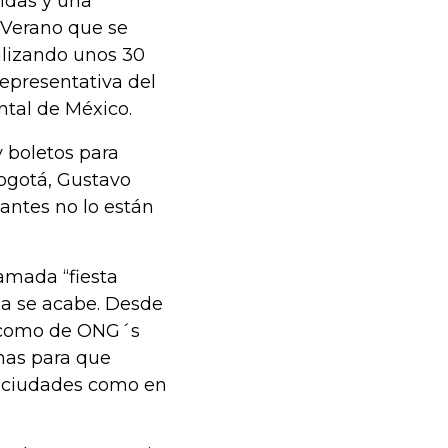
ridas y una
e Verano que se
tilizando unos 30
representativa del
tal de México.
 boletos para
Bogotá, Gustavo
antes no lo están
lamada “fiesta
ia se acabe. Desde
s como de ONG´s
nas para que
la ciudades como en