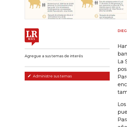
DIEG
Han
ban
Agregue a sus temas de interés
La 
pos
Par
Administre sus temas
enc
tam
Los
pue
Par