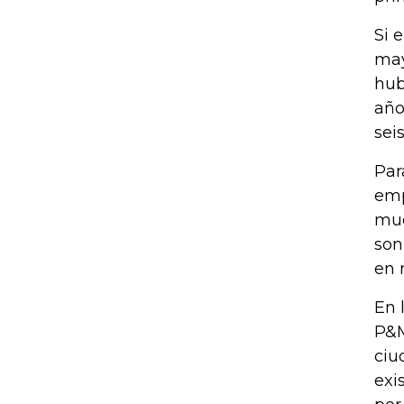
Si 
may
hub
año
sei
Par
emp
muc
son
en 
En 
P&M
ciu
exi