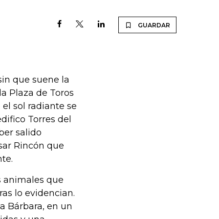
GUARDAR
sin que suene la
la Plaza de Toros
el sol radiante se
difico Torres del
ber salido
ésar Rincón que
te.
os animales que
ras lo evidencian.
ta Bárbara, en un