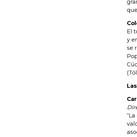
gra
que
Col
El 
y e
se 
Pop
Cúc
(Tó
Las
Car
Dir
“La
val
aso