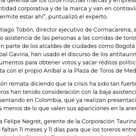
 la defensa de los toros muchas marcas y empres
ntidad corporativa y de la marca y van en contrav
permite estar ahí”, puntualizó el experto.
tiago Tobón, director ejecutivo de Cormacarena, 
no asistencia de las personas a las corridas de toro
an parte de los alcaldes de ciudades como Bogotá 
bal Gaviria, han usado el discurso de los antitaur
umentos para obtener votos y sacar réditos políti
ta con el propio Aníbal a la Plaza de Toros de Mede
ón remata diciendo que la crisis ha sido tan fuert
eros han tenido consideración con la baja asistenc
sentando en Colombia, que ya realizan presentaci
 menos de lo que valen sus apariciones en la are
a Felipe Negret, gerente de la Corporación Taurin
 faltan 11 meses y 11 días para que los toreros entr