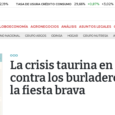
29,66%
+0,87%
+3,02%
TASA DE USURA CRÉDITO CONSUMO
DT
LOBOECONOMÍA
AGRONEGOCIOS
ANÁLISIS
ASUNTOS LEGALES
RNO NACIONAL
GRUPO ARGOS
ODINSA
HOGAR
GRUPO NUTRESA
A
OCIO
La crisis taurina e
contra los burlader
la fiesta brava