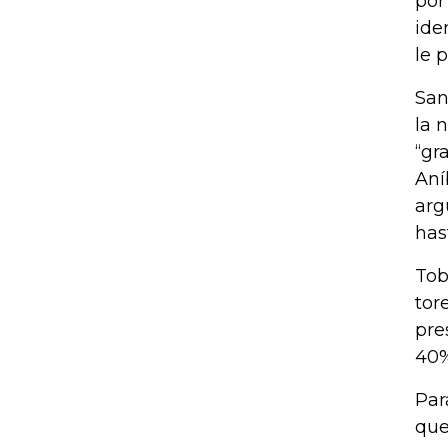
por
ide
le 
San
la 
“gr
Aní
arg
has
Tob
tor
pre
40%
Par
que