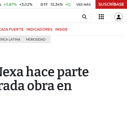
SUSCRÍBASE
,87%
+3,02%
10,34%
+0,10%
+0,98%
$ 416,86
+$ 0
DTF
VER MÁS
UVR
CAJA FUERTE
INDICADORES
INSIDE
RICA LATINA
MOROSIDAD
exa hace parte
rada obra en