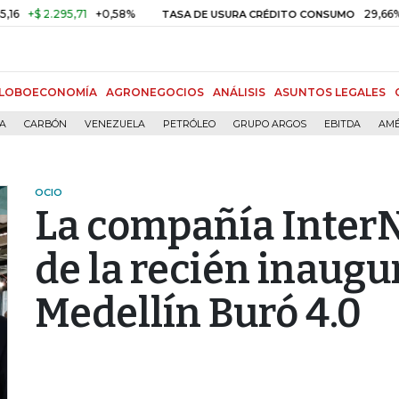
+$ 2.295,71
+0,58%
29,66%
+0
TASA DE USURA CRÉDITO CONSUMO
LOBOECONOMÍA
AGRONEGOCIOS
ANÁLISIS
ASUNTOS LEGALES
ÍA
CARBÓN
VENEZUELA
PETRÓLEO
GRUPO ARGOS
EBITDA
AMÉ
OCIO
La compañía InterN
de la recién inaugu
Medellín Buró 4.0