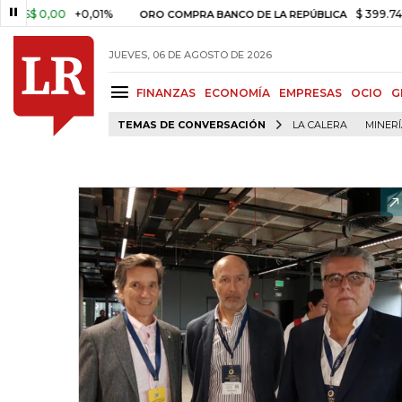
$ 0,00
+0,01%
$ 399.745,16
ORO COMPRA BANCO DE LA REPÚBLICA
JUEVES, 06 DE AGOSTO DE 2026
FINANZAS
ECONOMÍA
EMPRESAS
OCIO
G
TEMAS DE CONVERSACIÓN
LA CALERA
MINER