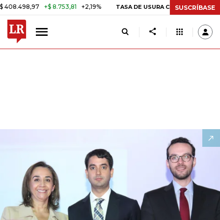
498,97
+$ 8.753,81
+2,19%
29,
TASA DE USURA CRÉDITO CONSUMO
SUSCRÍBASE