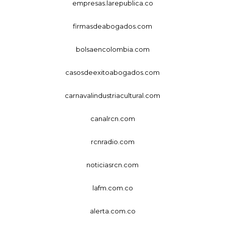
empresas.larepublica.co
firmasdeabogados.com
bolsaencolombia.com
casosdeexitoabogados.com
carnavalindustriacultural.com
canalrcn.com
rcnradio.com
noticiasrcn.com
lafm.com.co
alerta.com.co