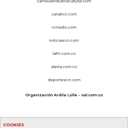
carnavalindustriacultural.com
canalrcn.com
rcnradio.com
noticiasrcn.com
lafm.com.co
alerta.com.co
deportesrcn.com
Organización Ardila Lülle - oal.com.co
COOKIES