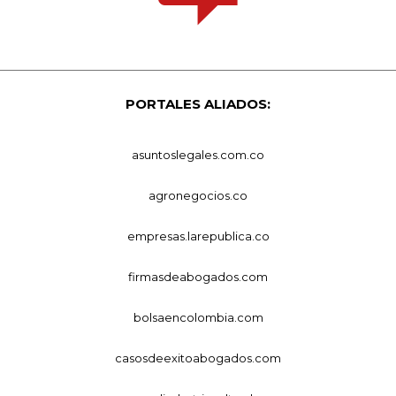
PORTALES ALIADOS:
asuntoslegales.com.co
agronegocios.co
empresas.larepublica.co
firmasdeabogados.com
bolsaencolombia.com
casosdeexitoabogados.com