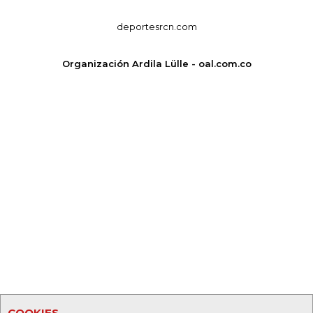
deportesrcn.com
Organización Ardila Lülle - oal.com.co
COOKIES