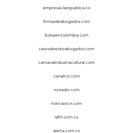
empresas.larepublica.co
firmasdeabogados.com
bolsaencolombia.com
casosdeexitoabogados.com
carnavalindustriacultural.com
canalrcn.com
rcnradio.com
noticiasrcn.com
lafm.com.co
alerta.com.co