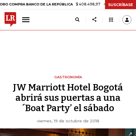
$ 408.498,97
+$ 8.753,81
+2,19%
MPRA BANCO DE LA REPÚBLICA
T
SUSCRÍBASE
GASTRONOMÍA
JW Marriott Hotel Bogotá
abrirá sus puertas a una
´Boat Party’ el sábado
viernes, 19 de octubre de 2018