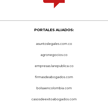
PORTALES ALIADOS:
asuntoslegales.com.co
agronegocios.co
empresas.larepublica.co
firmasdeabogados.com
bolsaencolombia.com
casosdeexitoabogados.com