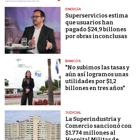
ENERGÍA
Superservicios estima
que usuarios han
pagado $24,9 billones
por obras inconclusas
BANCOS
"No subimos las tasas y
aún así logramos unas
utilidades por $1,2
billones en tres años"
JUDICIAL
La Superindustria y
Comercio sancionó con
$1.774 millones al
Hospital Militar de