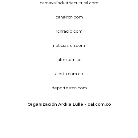
carnavalindustriacultural.com
canalrcn.com
rcnradio.com
noticiasrcn.com
lafm.com.co
alerta.com.co
deportesrcn.com
Organización Ardila Lülle - oal.com.co