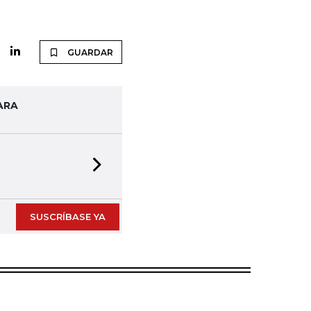
GUARDAR
ARA
Next slide
SUSCRÍBASE YA