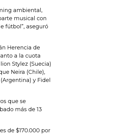
ming ambiental,
 parte musical con
e fútbol”, aseguró
tán Herencia de
anto a la cuota
lion Stylez (Suecia)
ue Neira (Chile),
(Argentina) y Fidel
ros que se
rabado más de 13
 es de $170.000 por