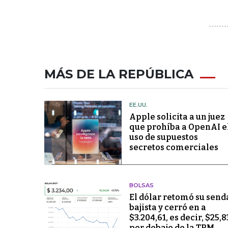
MÁS DE LA REPÚBLICA
EE.UU.
Apple solicita a un juez
que prohíba a OpenAI e
uso de supuestos
secretos comerciales
BOLSAS
El dólar retomó su send
bajista y cerró en a
$3.204,61, es decir, $25,8
por debajo de la TRM