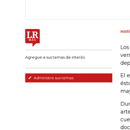
MARÍ
Los
ver
Agregue a sus temas de interés
dep
El 
Administre sus temas
ést
may
Dur
art
cue
doc