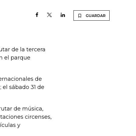
GUARDAR
tar de la tercera
en el parque
ternacionales de
; el sábado 31 de
frutar de música,
taciones circenses,
ículas y