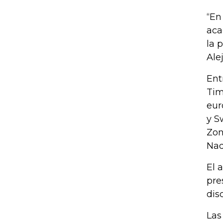
“En
aca
la 
Ale
Ent
Tim
eur
y S
Zon
Nad
El 
pre
dis
Las