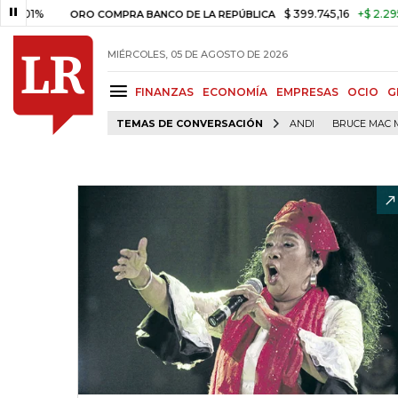
$ 399.745,16
+$ 2.295,71
+0
ORO COMPRA BANCO DE LA REPÚBLICA
MIÉRCOLES, 05 DE AGOSTO DE 2026
FINANZAS
ECONOMÍA
EMPRESAS
OCIO
G
TEMAS DE CONVERSACIÓN
ANDI
BRUCE MAC 