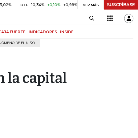
SUSCRÍBASE
10,34%
+0,10%
+0,98%
$ 416,81
+$ 0,05
+0,01%
DTF
UVR
VER MÁS
CAJA FUERTE
INDICADORES
INSIDE
NÓMENO DE EL NIÑO
 la capital