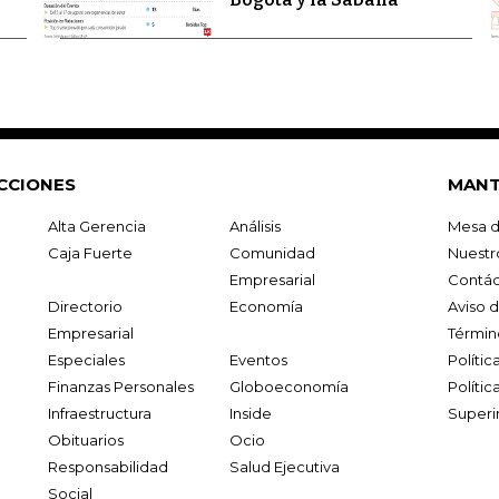
CCIONES
MANT
Alta Gerencia
Análisis
Mesa d
Caja Fuerte
Comunidad
Nuestr
Empresarial
Contác
Directorio
Economía
Aviso 
Empresarial
Términ
Especiales
Eventos
Políti
Finanzas Personales
Globoeconomía
Polític
Infraestructura
Inside
Superi
Obituarios
Ocio
Responsabilidad
Salud Ejecutiva
Social