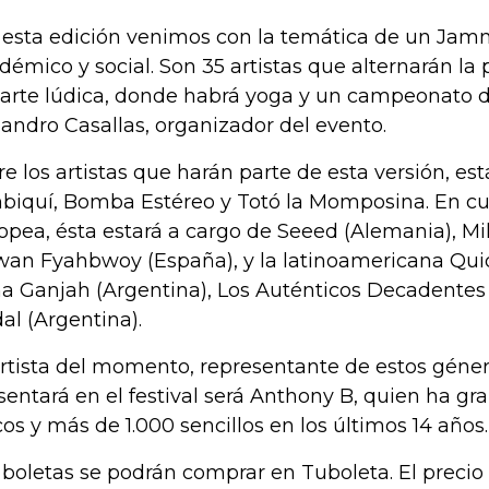
 esta edición venimos con la temática de un Jam
démico y social. Son 35 artistas que alternarán la
parte lúdica, donde habrá yoga y un campeonato d
jandro Casallas, organizador del evento.
re los artistas que harán parte de esta versión, es
biquí, Bomba Estéreo y Totó la Momposina. En cu
opea, ésta estará a cargo de Seeed (Alemania), Mil
wan Fyahbwoy (España), y la latinoamericana Quiq
a Ganjah (Argentina), Los Auténticos Decadentes 
al (Argentina).
artista del momento, representante de estos géne
sentará en el festival será Anthony B, quien ha g
cos y más de 1.000 sencillos en los últimos 14 años.
 boletas se podrán comprar en Tuboleta. El precio