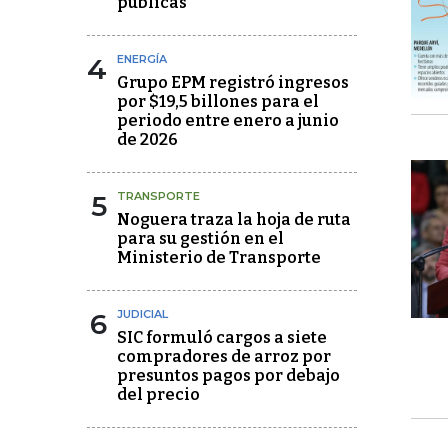
públicas
4
ENERGÍA
Grupo EPM registró ingresos
por $19,5 billones para el
periodo entre enero a junio
de 2026
5
TRANSPORTE
Noguera traza la hoja de ruta
para su gestión en el
Ministerio de Transporte
6
JUDICIAL
SIC formuló cargos a siete
compradores de arroz por
presuntos pagos por debajo
del precio