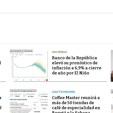
HACIENDA
Banco de la República
l
elevó su pronóstico de
inflación a 6,9% a cierre
de año por El Niño
GASTRONOMÍA
a
Coffee Master reunirá a
más de 50 tiendas de
3
café de especialidad en
Bogotá y la Sabana