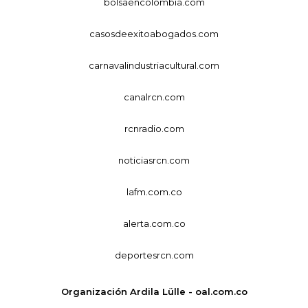
bolsaencolombia.com
casosdeexitoabogados.com
carnavalindustriacultural.com
canalrcn.com
rcnradio.com
noticiasrcn.com
lafm.com.co
alerta.com.co
deportesrcn.com
Organización Ardila Lülle - oal.com.co