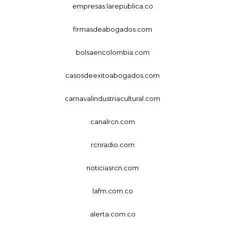
empresas.larepublica.co
firmasdeabogados.com
bolsaencolombia.com
casosdeexitoabogados.com
carnavalindustriacultural.com
canalrcn.com
rcnradio.com
noticiasrcn.com
lafm.com.co
alerta.com.co