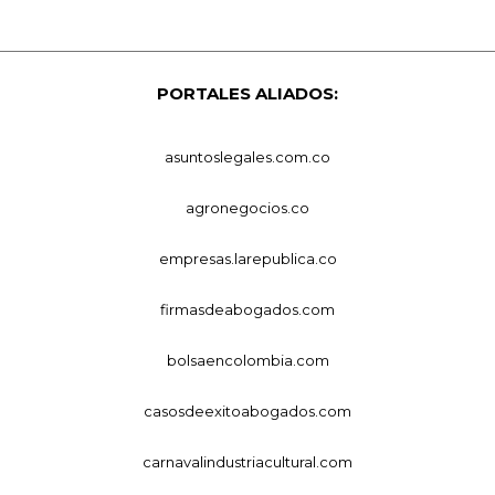
PORTALES ALIADOS:
asuntoslegales.com.co
agronegocios.co
empresas.larepublica.co
firmasdeabogados.com
bolsaencolombia.com
casosdeexitoabogados.com
carnavalindustriacultural.com