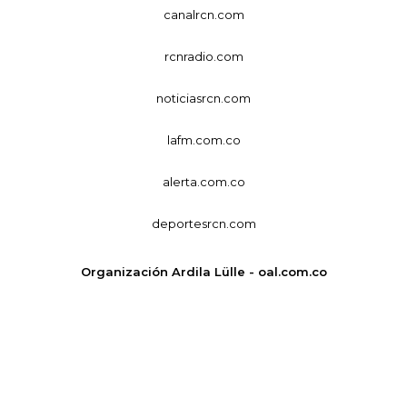
canalrcn.com
rcnradio.com
noticiasrcn.com
lafm.com.co
alerta.com.co
deportesrcn.com
Organización Ardila Lülle - oal.com.co