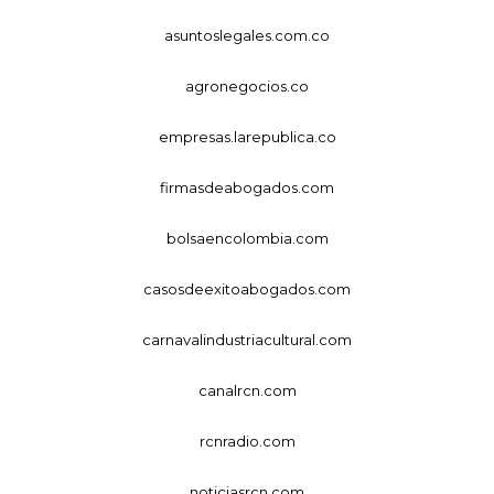
asuntoslegales.com.co
agronegocios.co
empresas.larepublica.co
firmasdeabogados.com
bolsaencolombia.com
casosdeexitoabogados.com
carnavalindustriacultural.com
canalrcn.com
rcnradio.com
noticiasrcn.com