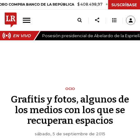
$ 408.498,97
+$ 8.753,81
+2,19%
A BANCO DE LA REPÚBLICA
TASA
SUSCRÍBASE
EN VIVO
Posesión presidencial de Abelardo de la Espriell
OCIO
Grafitis y fotos, algunos de
los medios con los que se
recuperan espacios
sábado, 5 de septiembre de 2015