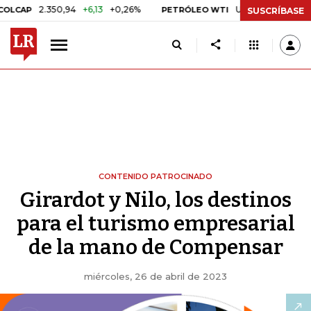
2.350,94
+6,13
+0,26%
US$ 78,01
US$ 2,92
+3,8
PETRÓLEO WTI
SUSCRÍBASE
CONTENIDO PATROCINADO
Girardot y Nilo, los destinos
para el turismo empresarial
de la mano de Compensar
miércoles, 26 de abril de 2023