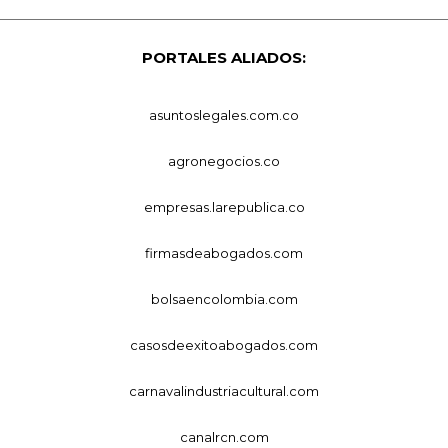
PORTALES ALIADOS:
asuntoslegales.com.co
agronegocios.co
empresas.larepublica.co
firmasdeabogados.com
bolsaencolombia.com
casosdeexitoabogados.com
carnavalindustriacultural.com
canalrcn.com