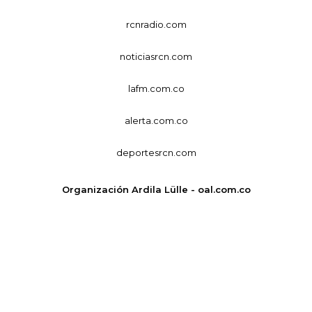
rcnradio.com
noticiasrcn.com
lafm.com.co
alerta.com.co
deportesrcn.com
Organización Ardila Lülle - oal.com.co