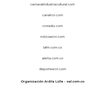
carnavalindustriacultural.com
canalrcn.com
rcnradio.com
noticiasrcn.com
lafm.com.co
alerta.com.co
deportesrcn.com
Organización Ardila Lülle - oal.com.co