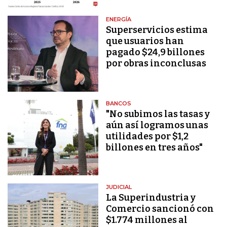
ENERGÍA
Superservicios estima
que usuarios han
pagado $24,9 billones
por obras inconclusas
BANCOS
"No subimos las tasas y
aún así logramos unas
utilidades por $1,2
billones en tres años"
JUDICIAL
La Superindustria y
Comercio sancionó con
$1.774 millones al