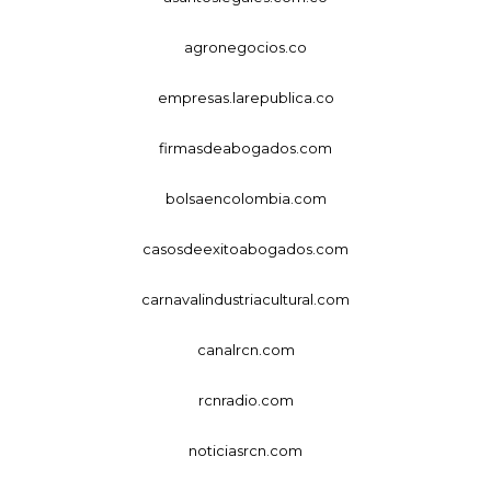
agronegocios.co
empresas.larepublica.co
firmasdeabogados.com
bolsaencolombia.com
casosdeexitoabogados.com
carnavalindustriacultural.com
canalrcn.com
rcnradio.com
noticiasrcn.com