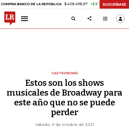
$ 408.498,97
+$ 8.753,81
+2,19%
E LA REPÚBLICA
TASA DE USUR
SUSCRÍBASE
GASTRONOMÍA
Estos son los shows
musicales de Broadway para
este año que no se puede
perder
sábado, 9 de octubre de 2021