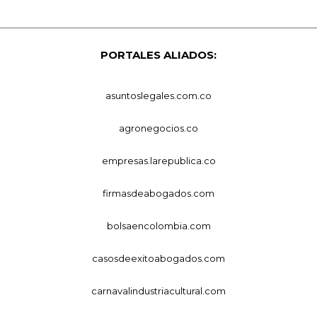
PORTALES ALIADOS:
asuntoslegales.com.co
agronegocios.co
empresas.larepublica.co
firmasdeabogados.com
bolsaencolombia.com
casosdeexitoabogados.com
carnavalindustriacultural.com