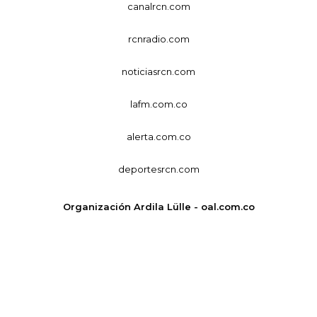
canalrcn.com
rcnradio.com
noticiasrcn.com
lafm.com.co
alerta.com.co
deportesrcn.com
Organización Ardila Lülle - oal.com.co