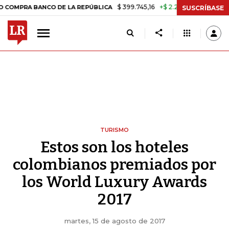
$ 399.745,16
+$ 2.295,71
+0,58%
 BANCO DE LA REPÚBLICA
TASA 
SUSCRÍBASE
TURISMO
Estos son los hoteles
colombianos premiados por
los World Luxury Awards
2017
martes, 15 de agosto de 2017