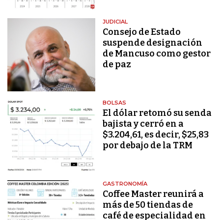
JUDICIAL
Consejo de Estado
suspende designación
de Mancuso como gestor
de paz
BOLSAS
El dólar retomó su senda
bajista y cerró en a
$3.204,61, es decir, $25,83
por debajo de la TRM
GASTRONOMÍA
Coffee Master reunirá a
más de 50 tiendas de
café de especialidad en