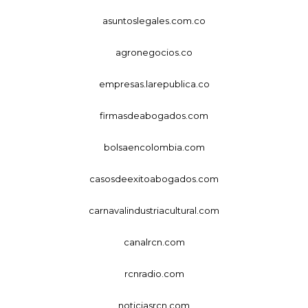
asuntoslegales.com.co
agronegocios.co
empresas.larepublica.co
firmasdeabogados.com
bolsaencolombia.com
casosdeexitoabogados.com
carnavalindustriacultural.com
canalrcn.com
rcnradio.com
noticiasrcn.com