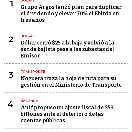
BOLSAS
1
Grupo Argos lanzó plan para duplicar
el dividendo y elevar 70% el Ebitda en
tres años
BOLSAS
2
Dólar cerró $25 a la baja y volvió a la
senda bajista pese a las subastas del
Emisor
TRANSPORTE
3
Noguera traza la hoja de ruta para su
gestión en el Ministerio de Transporte
HACIENDA
4
Anif propuso un ajuste fiscal de $53
billones ante el deterioro de las
cuentas públicas