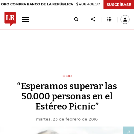
$ 408.498,97
+$ 8.753,81
+2,19%
MPRA BANCO DE LA REPÚBLICA
T
SUSCRÍBASE
OCIO
“Esperamos superar las
50.000 personas en el
Estéreo Picnic”
martes, 23 de febrero de 2016