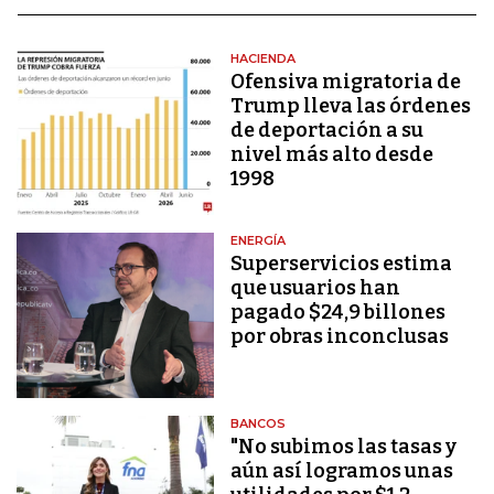
HACIENDA
Ofensiva migratoria de
Trump lleva las órdenes
de deportación a su
nivel más alto desde
1998
ENERGÍA
Superservicios estima
que usuarios han
pagado $24,9 billones
por obras inconclusas
BANCOS
"No subimos las tasas y
aún así logramos unas