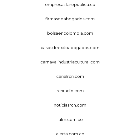
empresas.larepublica.co
firmasdeabogados.com
bolsaencolombia.com
casosdeexitoabogados.com
carnavalindustriacultural.com
canalrcn.com
rcnradio.com
noticiasrcn.com
lafm.com.co
alerta.com.co