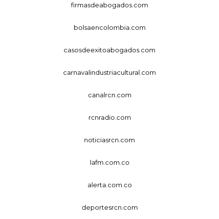
firmasdeabogados.com
bolsaencolombia.com
casosdeexitoabogados.com
carnavalindustriacultural.com
canalrcn.com
rcnradio.com
noticiasrcn.com
lafm.com.co
alerta.com.co
deportesrcn.com