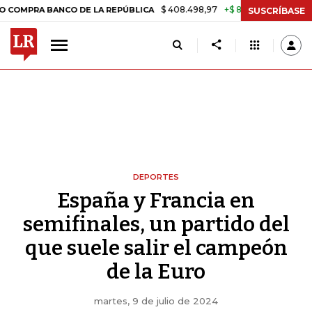
$ 408.498,97
+$ 8.753,81
+2,19%
 BANCO DE LA REPÚBLICA
TASA 
SUSCRÍBASE
DEPORTES
España y Francia en
semifinales, un partido del
que suele salir el campeón
de la Euro
martes, 9 de julio de 2024