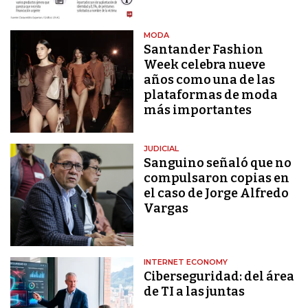
MODA
Santander Fashion
Week celebra nueve
años como una de las
plataformas de moda
más importantes
JUDICIAL
Sanguino señaló que no
compulsaron copias en
el caso de Jorge Alfredo
Vargas
INTERNET ECONOMY
Ciberseguridad: del área
de TI a las juntas