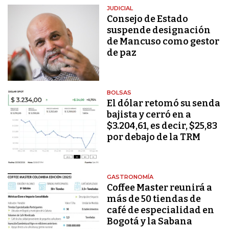
JUDICIAL
Consejo de Estado
suspende designación
de Mancuso como gestor
de paz
BOLSAS
El dólar retomó su senda
bajista y cerró en a
$3.204,61, es decir, $25,83
por debajo de la TRM
GASTRONOMÍA
Coffee Master reunirá a
más de 50 tiendas de
café de especialidad en
Bogotá y la Sabana