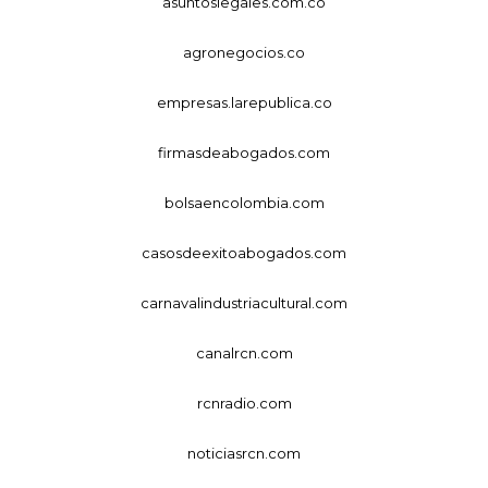
asuntoslegales.com.co
agronegocios.co
empresas.larepublica.co
firmasdeabogados.com
bolsaencolombia.com
casosdeexitoabogados.com
carnavalindustriacultural.com
canalrcn.com
rcnradio.com
noticiasrcn.com