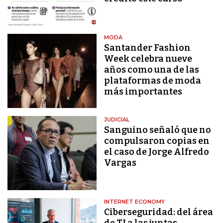
MODA
Santander Fashion
Week celebra nueve
años como una de las
plataformas de moda
más importantes
JUDICIAL
Sanguino señaló que no
compulsaron copias en
el caso de Jorge Alfredo
Vargas
INTERNET ECONOMY
Ciberseguridad: del área