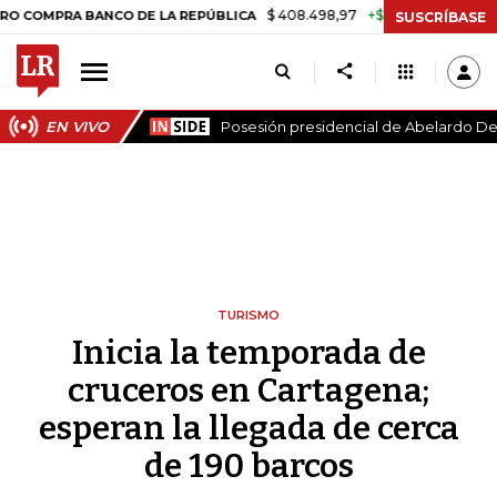
$ 408.498,97
+$ 8.753,81
+2,19%
PRA BANCO DE LA REPÚBLICA
TA
SUSCRÍBASE
EN VIVO
Posesión presidencial de Abelardo De 
TURISMO
Inicia la temporada de
cruceros en Cartagena;
esperan la llegada de cerca
de 190 barcos