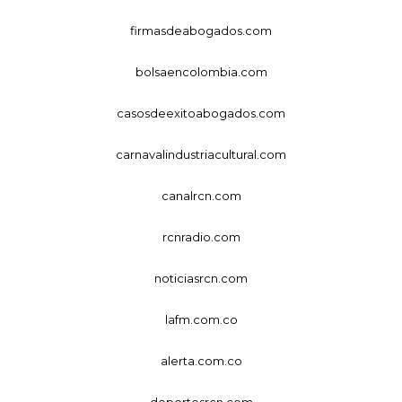
firmasdeabogados.com
bolsaencolombia.com
casosdeexitoabogados.com
carnavalindustriacultural.com
canalrcn.com
rcnradio.com
noticiasrcn.com
lafm.com.co
alerta.com.co
deportesrcn.com