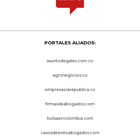
PORTALES ALIADOS:
asuntoslegales.com.co
agronegocios.co
empresas.larepublica.co
firmasdeabogados.com
bolsaencolombia.com
casosdeexitoabogados.com