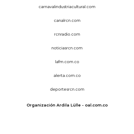
carnavalindustriacultural.com
canalrcn.com
rcnradio.com
noticiasrcn.com
lafm.com.co
alerta.com.co
deportesrcn.com
Organización Ardila Lülle - oal.com.co