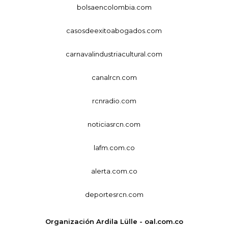
bolsaencolombia.com
casosdeexitoabogados.com
carnavalindustriacultural.com
canalrcn.com
rcnradio.com
noticiasrcn.com
lafm.com.co
alerta.com.co
deportesrcn.com
Organización Ardila Lülle - oal.com.co