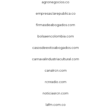
agronegocios.co
empresas.larepublica.co
firmasdeabogados.com
bolsaencolombia.com
casosdeexitoabogados.com
carnavalindustriacultural.com
canalrcn.com
rcnradio.com
noticiasrcn.com
lafm.com.co