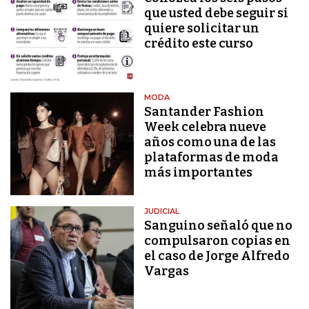
que usted debe seguir si
quiere solicitar un
crédito este curso
MODA
Santander Fashion
Week celebra nueve
años como una de las
plataformas de moda
más importantes
JUDICIAL
Sanguino señaló que no
compulsaron copias en
el caso de Jorge Alfredo
Vargas