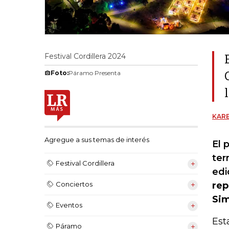
Festival Cordillera 2024
Foto:
Páramo Presenta
KARE
Agregue a sus temas de interés
El 
ter
Festival Cordillera
edi
rep
Conciertos
Sim
Eventos
Est
Páramo