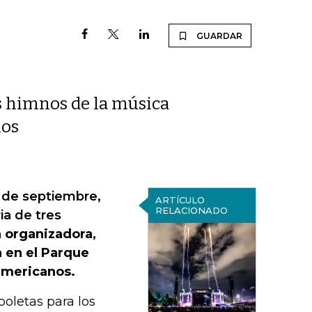
GUARDAR
s himnos de la música
los
4 de septiembre,
ARTÍCULO
RELACIONADO
ia de tres
 organizadora,
 en el Parque
oamericanos.
boletas para los