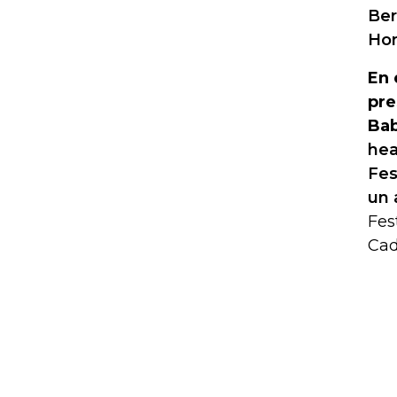
Ber
Hom
En 
pre
Bab
hea
Fes
un 
Fes
Cad