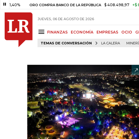
0%
$ 408.498,97
+$ 8.753,81
ORO COMPRA BANCO DE LA REPÚBLICA
JUEVES, 06 DE AGOSTO DE 2026
FINANZAS
ECONOMÍA
EMPRESAS
OCIO
G
TEMAS DE CONVERSACIÓN
LA CALERA
MINER