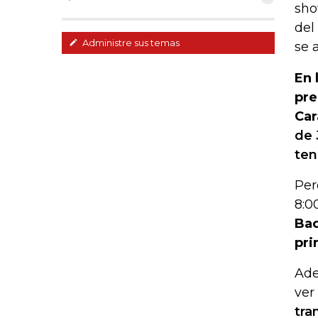
sho
del
Administre sus temas
se 
En 
pre
Car
de 
ten
Per
8:0
Bac
pri
Ade
ver
tra