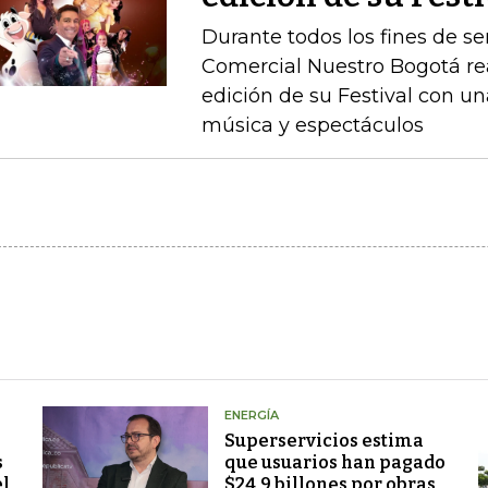
Durante todos los fines de s
Comercial Nuestro Bogotá rea
edición de su Festival con u
música y espectáculos
ENERGÍA
Superservicios estima
s
que usuarios han pagado
el
$24,9 billones por obras