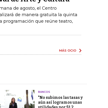
emana de agosto, el Centro
lizará de manera gratuita la quinta
na programación que reúne teatro,
MÁS OCIO
BANCOS
"No subimos las tasas y
aún así logramos unas
utilidades por $1,2