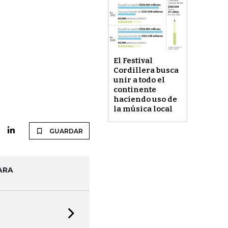
El Festival
Cordillera busca
unir a todo el
continente
haciendo uso de
la música local
GUARDAR
ARA
Next slide