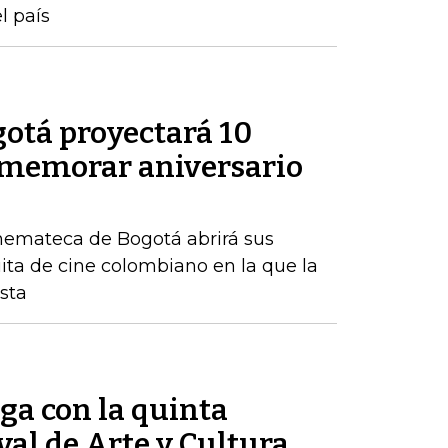
l país
otá proyectará 10
nmemorar aniversario
inemateca de Bogotá abrirá sus
ita de cine colombiano en la que la
ista
ga con la quinta
val de Arte y Cultura