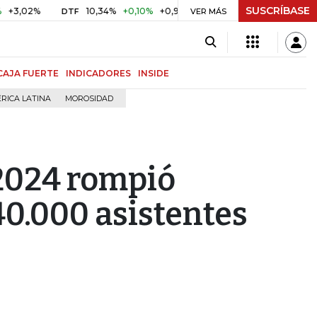
SUSCRÍBASE
%
10,34%
+0,10%
+0,98%
$ 416,86
+$ 0,05
+0,01%
DTF
UVR
VER MÁS
CAJA FUERTE
INDICADORES
INSIDE
RICA LATINA
MOROSIDAD
 2024 rompió
40.000 asistentes