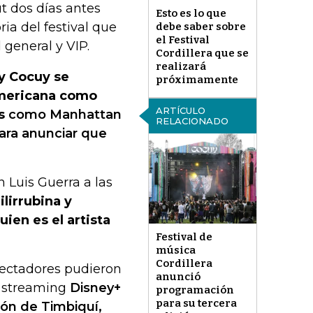
t dos días antes
Esto es lo que
oria del festival que
debe saber sobre
el Festival
 general y VIP.
Cordillera que se
realizará
 y Cocuy se
próximamente
americana como
ARTÍCULO
s
como Manhattan
RELACIONADO
ara anunciar que
 Luis Guerra a las
ilirrubina y
ien es el artista
Festival de
música
Cordillera
ectadores pudieron
anunció
de streaming
Disney+
programación
para su tercera
lón de Timbiquí,