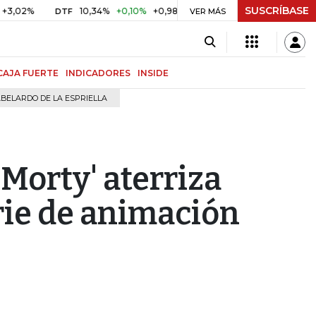
SUSCRÍBASE
10,34%
+0,10%
+0,98%
$ 416,96
+$ 0,05
+0,01%
DTF
UVR
VER MÁS
CAJA FUERTE
INDICADORES
INSIDE
BELARDO DE LA ESPRIELLA
 Morty' aterriza
erie de animación