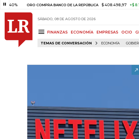
0%
$ 408.498,97
+$ 8.753,81
ORO COMPRA BANCO DE LA REPÚBLICA
SÁBADO, 08 DE AGOSTO DE 2026
FINANZAS
ECONOMÍA
EMPRESAS
OCIO
G
TEMAS DE CONVERSACIÓN
ECONOMÍA
GOBIE