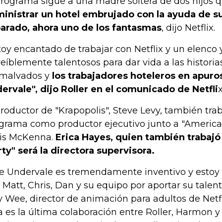
programa sigue a una madre soltera de dos hijos 
inistrar un hotel embrujado con la ayuda de 
arado, ahora uno de los fantasmas
, dijo Netflix.
toy encantado de trabajar con Netflix y un elenco
reíblemente talentosos para dar vida a las historia
 malvados y
los trabajadores hoteleros en apuros
ervale", dijo Roller en el comunicado de Netfli
x
productor de "Krapopolis", Steve Levy, también trab
grama como productor ejecutivo junto a "American
is McKenna.
Erica Hayes, quien también trabajó
ty" será la directora supervisora.
e Undervale es tremendamente inventivo y estoy
 Matt, Chris, Dan y su equipo por aportar su talento
ly Wee, director de animación para adultos de Netfl
a es la última colaboración entre Roller, Harmon y