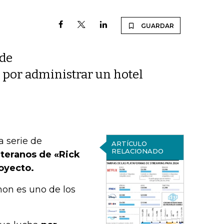
GUARDAR
 de
a por administrar un hotel
 serie de
ARTÍCULO
RELACIONADO
eteranos de «Rick
royecto.
mon es uno de los