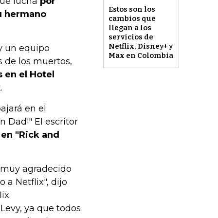
que lucha
por
Estos son los
su hermano
cambios que
llegan a los
servicios de
Netflix, Disney+ y
 y un equipo
Max en Colombia
s de los muertos,
 en el Hotel
.
ajará en el
 Dad!" El escritor
 en "Rick and
 muy agradecido
 a Netflix", dijo
ix.
 Levy, ya que todos