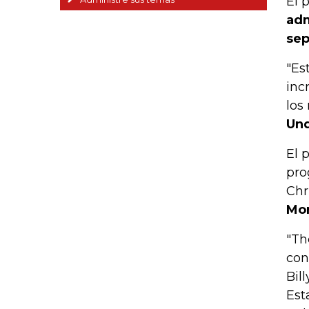
El 
adm
sep
"Es
inc
los
Und
El 
pro
Chr
Mor
"Th
con
Bil
Est