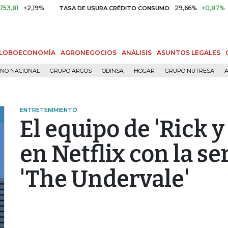
+2,19%
29,66%
+0,87%
+3,02%
TASA DE USURA CRÉDITO CONSUMO
LOBOECONOMÍA
AGRONEGOCIOS
ANÁLISIS
ASUNTOS LEGALES
RNO NACIONAL
GRUPO ARGOS
ODINSA
HOGAR
GRUPO NUTRESA
A
ENTRETENIMIENTO
El equipo de 'Rick y
en Netflix con la s
'The Undervale'