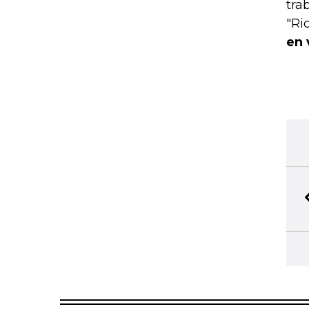
tra
"Ri
en 