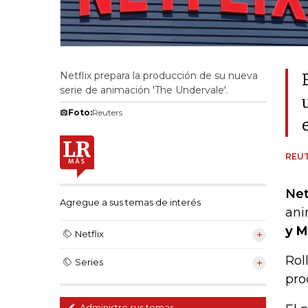
Netflix prepara la producción de su nueva
serie de animación 'The Undervale'.
Foto:
Reuters
REU
Net
Agregue a sus temas de interés
ani
y M
Netflix
Rol
Series
pro
Administre sus temas