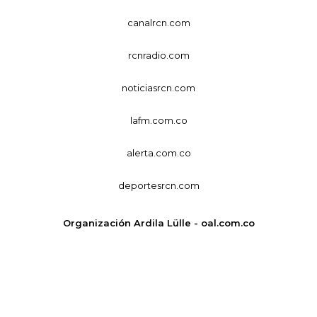
canalrcn.com
rcnradio.com
noticiasrcn.com
lafm.com.co
alerta.com.co
deportesrcn.com
Organización Ardila Lülle - oal.com.co