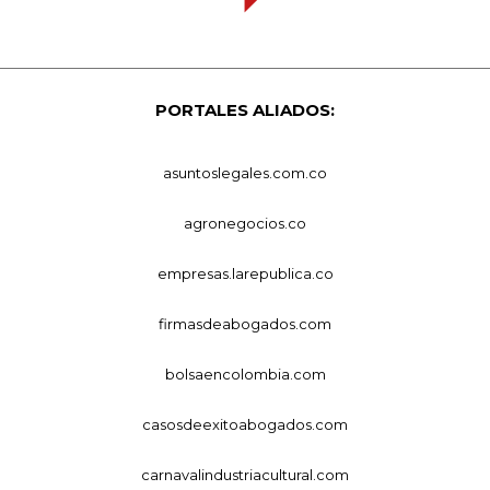
PORTALES ALIADOS:
asuntoslegales.com.co
agronegocios.co
empresas.larepublica.co
firmasdeabogados.com
bolsaencolombia.com
casosdeexitoabogados.com
carnavalindustriacultural.com