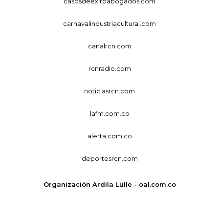
casosdeexitoabogados.com
carnavalindustriacultural.com
canalrcn.com
rcnradio.com
noticiasrcn.com
lafm.com.co
alerta.com.co
deportesrcn.com
Organización Ardila Lülle - oal.com.co