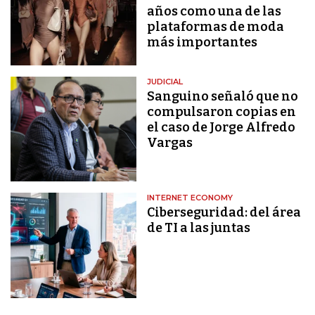
años como una de las
plataformas de moda
más importantes
JUDICIAL
Sanguino señaló que no
compulsaron copias en
el caso de Jorge Alfredo
Vargas
INTERNET ECONOMY
Ciberseguridad: del área
de TI a las juntas