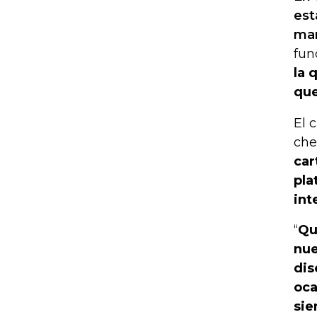
est
mar
fun
la 
que
El 
che
car
pla
int
“
Qu
nue
dis
oca
sie