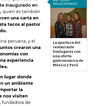
ARTÍCULO
RELACIONADO
nte inaugurado en
,
quien es también
ecen una carta en
ta tacos al pastor
do.
ina peruana, y el
La apertura del
untos crearon una
restaurante
Doslugares con
tronomías con
una oferta
una experiencia
gastronomíca de
México y Perú
les.
un lugar donde
en un ambiente
importar la
 nos visiten
s, fundadora de