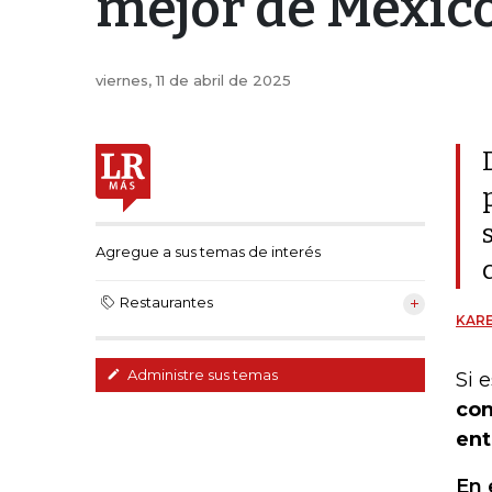
mejor de Méxic
viernes, 11 de abril de 2025
Agregue a sus temas de interés
Restaurantes
KARE
Administre sus temas
Si 
con
ent
En 