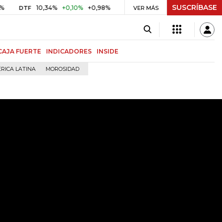
SUSCRÍBASE
10,34%
+0,10%
+0,98%
$ 416,86
+$ 0,05
+0,01%
UVR
VER MÁS
BITCO
CAJA FUERTE
INDICADORES
INSIDE
RICA LATINA
MOROSIDAD