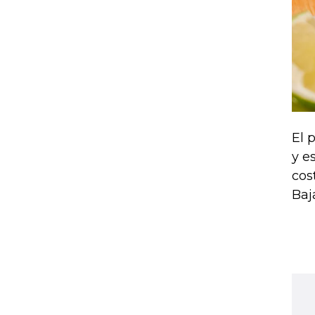
El 
y e
cos
Baj