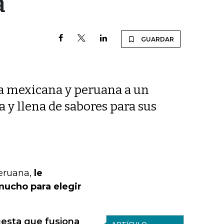
a
GUARDAR
ía mexicana y peruana a un
 y llena de sabores para sus
eruana,
le
mucho para elegir
uesta que fusiona