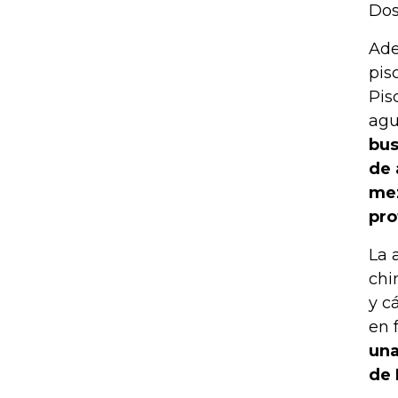
Dos
Ade
pis
Pis
agu
bus
de 
mez
pro
La 
chi
y c
en 
una
de 