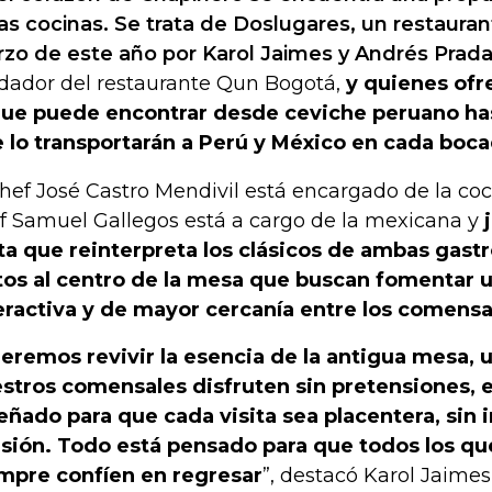
as cocinas. Se trata de Doslugares, un restaura
zo de este año por Karol Jaimes y Andrés Prada
dador del restaurante Qun Bogotá,
y quienes ofr
que puede encontrar desde ceviche peruano has
 lo transportarán a Perú y México en cada boca
chef José Castro Mendivil está encargado de la coc
f Samuel Gallegos está a cargo de la mexicana y
j
ta que reinterpreta los clásicos de ambas gas
tos al centro de la mesa que buscan fomentar 
eractiva y de mayor cercanía entre los comensa
eremos revivir la esencia de la antigua mesa, 
stros comensales disfruten sin pretensiones, 
eñado para que cada visita sea placentera, sin 
sión. Todo está pensado para que todos los que
mpre confíen en regresar
”, destacó Karol Jaime