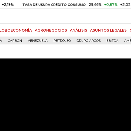
29,66%
+0,87%
+3,02%
TASA DE USURA CRÉDITO CONSUMO
DTF
LOBOECONOMÍA
AGRONEGOCIOS
ANÁLISIS
ASUNTOS LEGALES
ÍA
CARBÓN
VENEZUELA
PETRÓLEO
GRUPO ARGOS
EBITDA
AMÉ