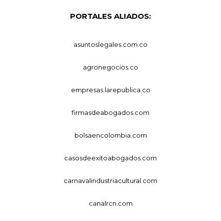
PORTALES ALIADOS:
asuntoslegales.com.co
agronegocios.co
empresas.larepublica.co
firmasdeabogados.com
bolsaencolombia.com
casosdeexitoabogados.com
carnavalindustriacultural.com
canalrcn.com