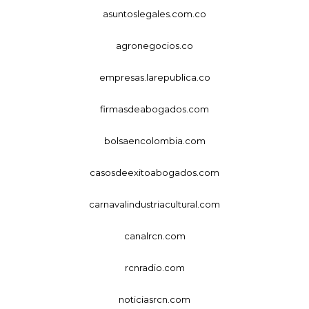
asuntoslegales.com.co
agronegocios.co
empresas.larepublica.co
firmasdeabogados.com
bolsaencolombia.com
casosdeexitoabogados.com
carnavalindustriacultural.com
canalrcn.com
rcnradio.com
noticiasrcn.com