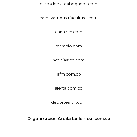
casosdeexitoabogados.com
carnavalindustriacultural.com
canalrcn.com
rcnradio.com
noticiasrcn.com
lafm.com.co
alerta.com.co
deportesrcn.com
Organización Ardila Lülle - oal.com.co